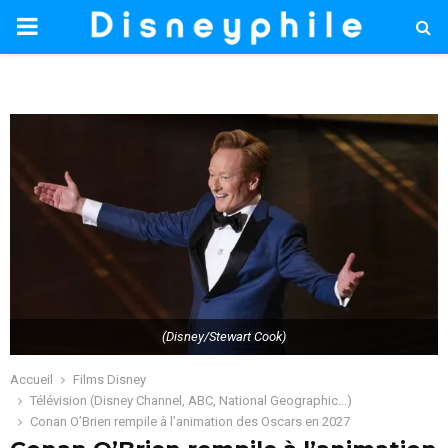
PRIMARY
MENU
(Disney/Stewart Cook)
Accueil
Films Disney
Télévision (Disney Channel, ABC, National Geographic...)
Conan O’Brien rempile à l’animation des Oscars en 2027