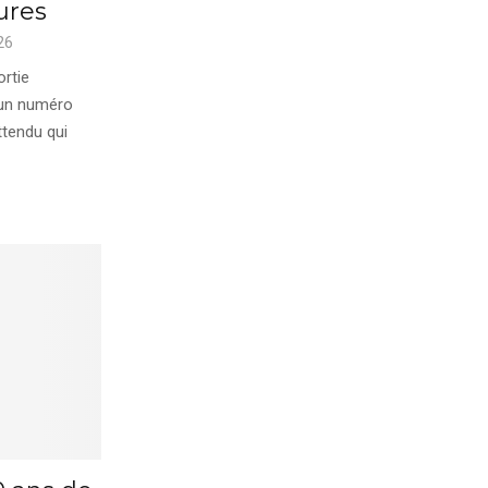
ures
26
ortie
 un numéro
ttendu qui