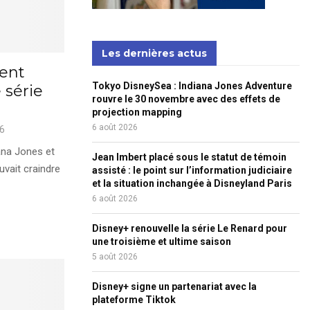
Les dernières actus
ient
Tokyo DisneySea : Indiana Jones Adventure
 série
rouvre le 30 novembre avec des effets de
projection mapping
6 août 2026
26
iana Jones et
Jean Imbert placé sous le statut de témoin
uvait craindre
assisté : le point sur l’information judiciaire
et la situation inchangée à Disneyland Paris
6 août 2026
Disney+ renouvelle la série Le Renard pour
une troisième et ultime saison
5 août 2026
Disney+ signe un partenariat avec la
plateforme Tiktok