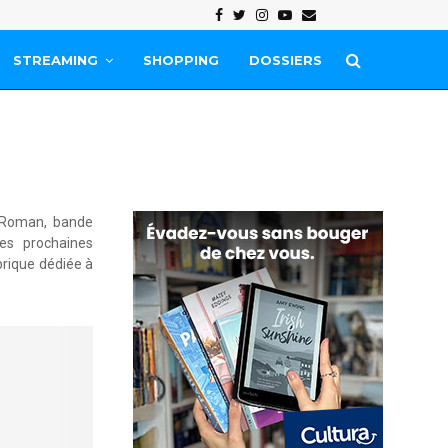
Facebook
Twitter
Instagram
Youtube
Email
STREAMING
SHOPPING
DOSSIERS
e. Roman, bande
les prochaines
brique dédiée à