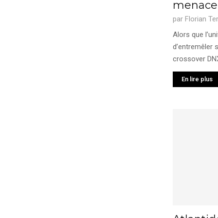
menace
par
Florian Te
Alors que l’un
d’entremêler 
crossover DNX
En lire plus