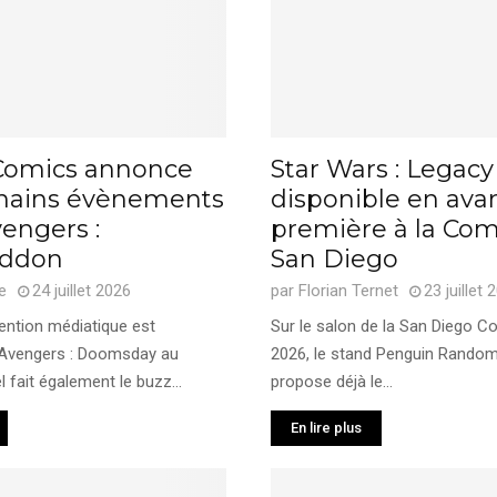
Comics annonce
Star Wars : Legacy
chains évènements
disponible en ava
engers :
première à la Com
ddon
San Diego
e
24 juillet 2026
par
Florian Ternet
23 juillet 
tention médiatique est
Sur le salon de la San Diego 
 Avengers : Doomsday au
2026, le stand Penguin Rando
 fait également le buzz...
propose déjà le...
En lire plus