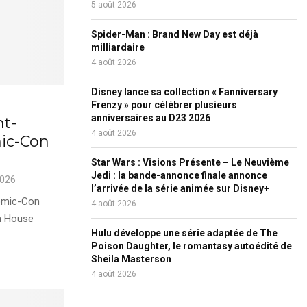
5 août 2026
Spider-Man : Brand New Day est déjà
milliardaire
4 août 2026
Disney lance sa collection « Fanniversary
Frenzy » pour célébrer plusieurs
anniversaires au D23 2026
nt-
4 août 2026
ic-Con
Star Wars : Visions Présente – Le Neuvième
Jedi : la bande-annonce finale annonce
2026
l’arrivée de la série animée sur Disney+
Comic-Con
4 août 2026
m House
Hulu développe une série adaptée de The
Poison Daughter, le romantasy autoédité de
Sheila Masterson
4 août 2026