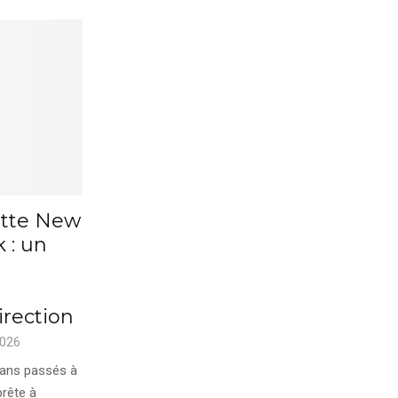
itte New
 : un
rection
2026
 ans passés à
rête à