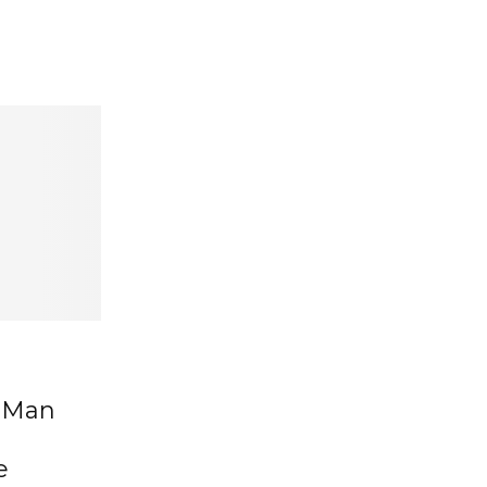
-Man
e