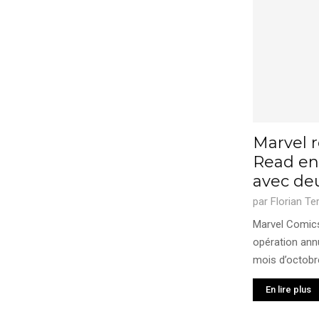
Marvel r
Read en
avec deu
par
Florian Te
Marvel Comics
opération annu
mois d’octobre 
En lire plus