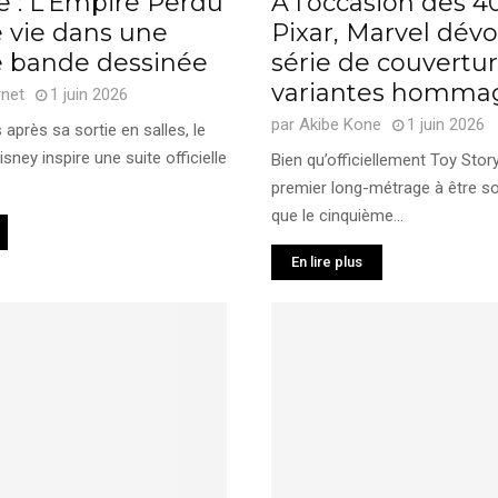
e : L’Empire Perdu
À l’occasion des 4
 vie dans une
Pixar, Marvel dévo
e bande dessinée
série de couvertu
variantes homma
rnet
1 juin 2026
par
Akibe Kone
1 juin 2026
 après sa sortie en salles, le
isney inspire une suite officielle
Bien qu’officiellement Toy Story
premier long-métrage à être so
que le cinquième...
En lire plus