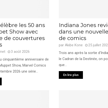
élèbre les 50 ans
Indiana Jones rev
et Show avec
dans une nouvelle
e de couvertures
de comics
s
par
Akibe Kone
25 juillet 20
rnet
3 août 2026
Trois ans après la sortie d‘Ind
le Cadran de la Destinée, on po
du cinquantième anniversaire de
que...
 Muppet Show, Marvel Comics
tembre 2026 une série...
En lire plus