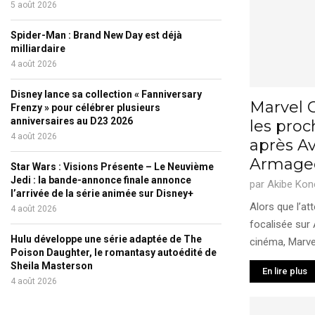
5 août 2026
Spider-Man : Brand New Day est déjà
milliardaire
4 août 2026
Disney lance sa collection « Fanniversary
Marvel 
Frenzy » pour célébrer plusieurs
anniversaires au D23 2026
les pro
4 août 2026
après Av
Armage
Star Wars : Visions Présente – Le Neuvième
Jedi : la bande-annonce finale annonce
par
Akibe Kon
l’arrivée de la série animée sur Disney+
Alors que l’at
4 août 2026
focalisée sur
Hulu développe une série adaptée de The
cinéma, Marvel
Poison Daughter, le romantasy autoédité de
Sheila Masterson
En lire plus
4 août 2026