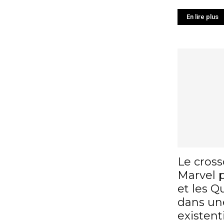
En lire plus
Le cros
Marvel 
et les Q
dans une
existenti