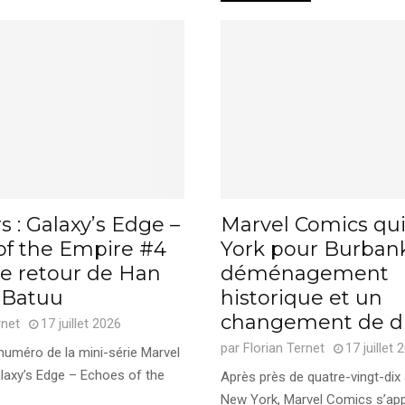
s : Galaxy’s Edge –
Marvel Comics qu
of the Empire #4
York pour Burbank
le retour de Han
déménagement
r Batuu
historique et un
changement de di
rnet
17 juillet 2026
par
Florian Ternet
17 juillet 
numéro de la mini-série Marvel
alaxy’s Edge – Echoes of the
Après près de quatre-vingt-dix
New York, Marvel Comics s’app