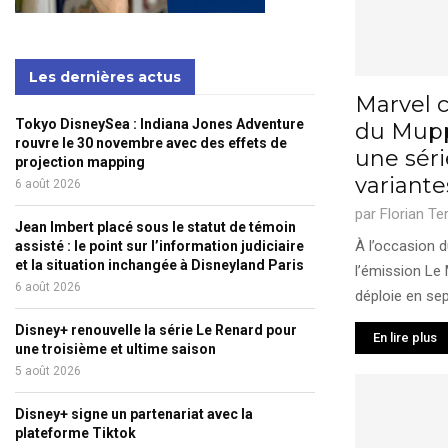
Les dernières actus
Marvel c
Tokyo DisneySea : Indiana Jones Adventure
du Mupp
rouvre le 30 novembre avec des effets de
une séri
projection mapping
variante
6 août 2026
par
Florian Te
Jean Imbert placé sous le statut de témoin
À l’occasion 
assisté : le point sur l’information judiciaire
et la situation inchangée à Disneyland Paris
l’émission Le
6 août 2026
déploie en sep
Disney+ renouvelle la série Le Renard pour
En lire plus
une troisième et ultime saison
5 août 2026
Disney+ signe un partenariat avec la
plateforme Tiktok