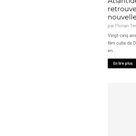
Atlantid
retrouve
nouvell
par
Florian Te
Vingt-cinq ans
film culte de D
en...
En lire plus