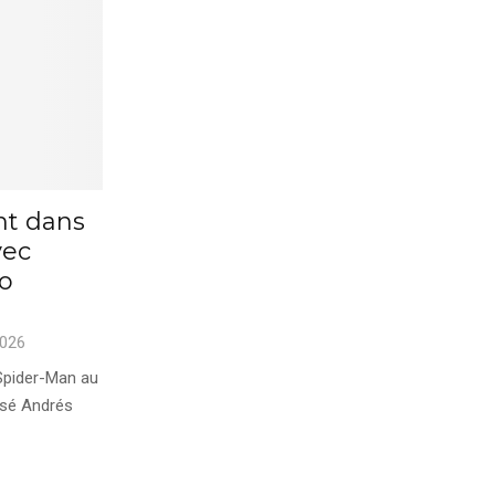
nt dans
vec
to
2026
 Spider-Man au
osé Andrés