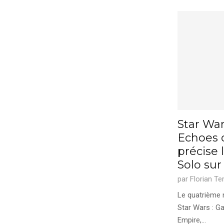
Star War
Echoes 
précise 
Solo su
par
Florian Te
Le quatrième 
Star Wars : G
Empire,...