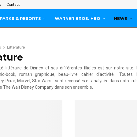
s
Contact
PARKS & RESORTS
WARNER BROS. HBO
NEWS
s
Littérature
ature
ité littéraire de Disney et ses différentes filiales est sur notre sit
ic-book, roman graphique, beau-livre, cahier d’activité… Toutes 
ey, Pixar, Marvel, Star Wars… sont recensées et analysée dans notre ru
e The Walt Disney Company dans son ensemble.