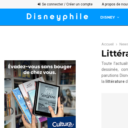
Se connecter / Créer un compte
A propos de nou
DISNEY
Accueil
New
Littér
Toute l’actual
dessinée, com
parutions Disn
la
littérature
d