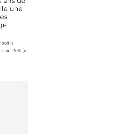
0 ans de
ile une
res
ge
 soit le
rti en 1995 (et