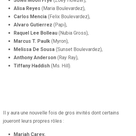
Soleil Moon Frye
(Zoey Howzer),
Alisa Reyes
(Maria Boulevardez),
Carlos Mencia
(Felix Boulevardez),
Alvaro Gutierrez
(Papi),
Raquel Lee Bolleau
(Nubia Gross),
Marcus T. Paulk
(Myron),
Melissa De Sousa
(Sunset Boulevardez),
Anthony Anderson
(Ray Ray),
Tiffany Haddish
(Ms. Hill).
Il y aura une nouvelle fois de gros invités dont certains
joueront leurs propres rôles :
Mariah Carey,