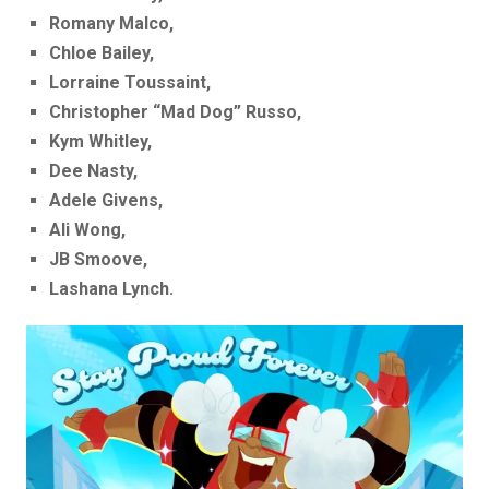
Romany Malco,
Chloe Bailey,
Lorraine Toussaint,
Christopher “Mad Dog” Russo,
Kym Whitley,
Dee Nasty,
Adele Givens,
Ali Wong,
JB Smoove,
Lashana Lynch.