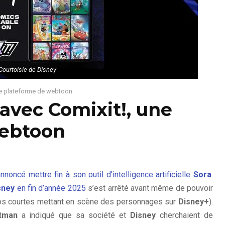
Courtoisie de Disney
ne plateforme de webtoon
 avec Comixit!, une
webtoon
nnoncé mettre fin à son outil d’intelligence artificielle
Sora
.
sney
en fin d’année 2025
s’est arrêté avant même de pouvoir
os courtes mettant en scène des personnages sur
Disney+
).
tman
a indiqué que sa société et
Disney
cherchaient de