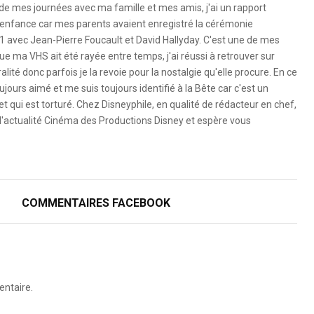
 de mes journées avec ma famille et mes amis, j'ai un rapport
 l'enfance car mes parents avaient enregistré la cérémonie
1 avec Jean-Pierre Foucault et David Hallyday. C'est une de mes
e ma VHS ait été rayée entre temps, j'ai réussi à retrouver sur
ité donc parfois je la revoie pour la nostalgie qu'elle procure. En ce
ujours aimé et me suis toujours identifié à la Bête car c'est un
 qui est torturé. Chez Disneyphile, en qualité de rédacteur en chef,
l'actualité Cinéma des Productions Disney et espère vous
COMMENTAIRES FACEBOOK
ntaire.