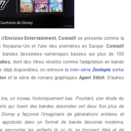
Courtoisie de Disney
 d’
Envision Entertainment
,
Comixit!
se présente comme la
 Royaume-Uni et l’une des premières en Europe.
Comixit!
s bandes dessinées numériques basées sur plus de 100
udios
, dont des titres récents comme l’adaptation en bande
s déjà disponibles, on retrouve
la mini-série
Zootopie
sortie
ion
et la série de romans graphiques
Agent Stitch
. D’autres
e lire, un niveau historiquement bas. Pourtant, une étude du
ts qui lisent des bandes dessinées ont deux fois plus de
Disney a façonné l’imaginaire de générations entières, et
t appréciés dans un format de bande dessinée moderne,
 rencontrer les enfants là où ils se trouvent déjà et de