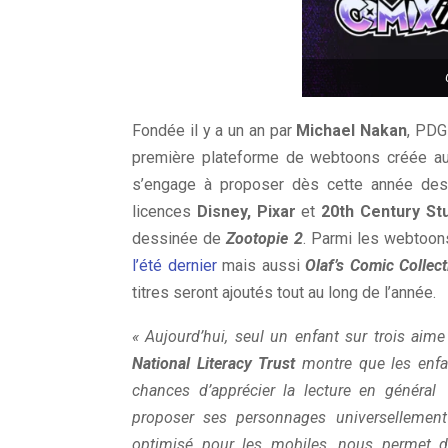
Fondée il y a un an par
Michael Nakan
, PDG
première plateforme de webtoons créée au
s’engage à proposer dès cette année de
licences
Disney, Pixar
et
20th Century St
dessinée de
Zootopie 2
. Parmi les webtoon
l’été dernier
mais aussi
Olaf’s Comic Collect
titres seront ajoutés tout au long de l’année.
« Aujourd’hui, seul un enfant sur trois aim
National Literacy Trust
montre que les enfan
chances d’apprécier la lecture en général 
proposer ses personnages universellemen
optimisé pour les mobiles, nous permet de