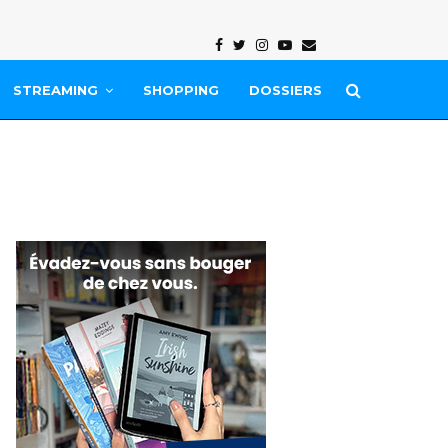
Facebook
Twitter
Instagram
Youtube
Email
STREAMING
SHOPPING
DOSSIERS