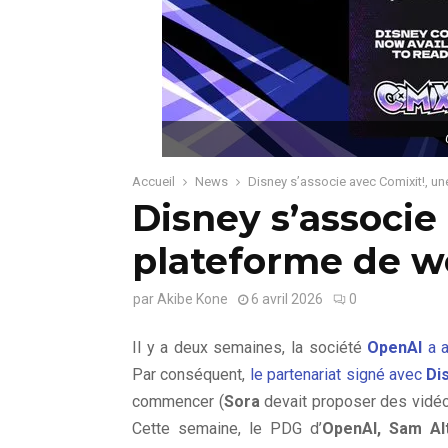
Accueil
News
Disney s’associe avec Comixit!, u
Disney s’associe
plateforme de 
par
Akibe Kone
6 avril 2026
0
Il y a deux semaines, la société
OpenAI
a a
Par conséquent,
le partenariat signé avec
Di
commencer (
Sora
devait proposer des vidé
Cette semaine, le PDG d’
OpenAI,
Sam Al