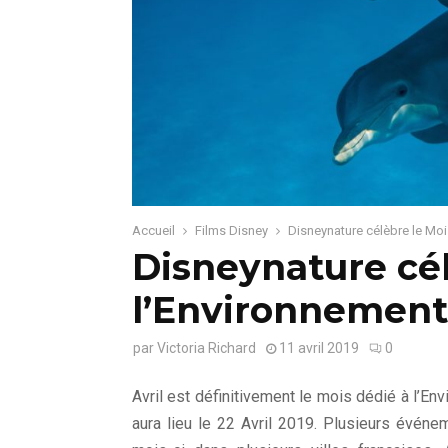
Accueil
Films Disney
Disneynature célèbre le Moi
Disneynature cél
l’Environnement
par
Victoria Richard
11 avril 2019
0
Avril est définitivement le mois dédié à l’En
aura lieu le 22 Avril 2019. Plusieurs événe