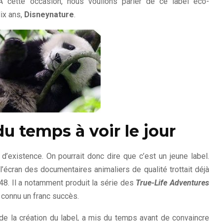
 A cette occasion, nous voulions parler de ce label éco-
ix ans,
Disneynature
.
du temps à voir le jour
’existence. On pourrait donc dire que c’est un jeune label.
l’écran des documentaires animaliers de qualité trottait déjà
8. Il a notamment produit la série des
True-Life Adventures
a connu un franc succès.
 de la création du label, a mis du temps avant de convaincre