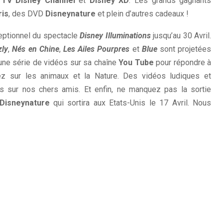
s
TV Disney Channel
et
Disney XD
. Les grands gagnants
ris
, des DVD
Disneynature
et plein d’autres cadeaux !
ptionnel du spectacle
Disney Illuminations
jusqu’au 30 Avril.
zly
,
Nés en Chine
,
Les Ailes Pourpres
et
Blue
sont projetées
une série de vidéos sur sa chaîne
You Tube
pour répondre à
z sur les animaux et la Nature. Des vidéos ludiques et
us sur nos chers amis. Et enfin, ne manquez pas la sortie
Disneynature
qui sortira aux Etats-Unis le 17 Avril. Nous