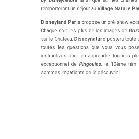
by Disneynature
ainsi que sur les chaîne
remporteront un séjour au
Village Nature Pa
Disneyland Paris
propose un pré-show exce
Chaque soir, les plus belles images de
Griz
sur le Château.
Disneynature
postera toute 
toutes les questions que vous vous pose
instructives pour en apprendre toujours pl
exceptionnel de
Pingouins
, le 10ème film
sommes impatients de le découvrir !