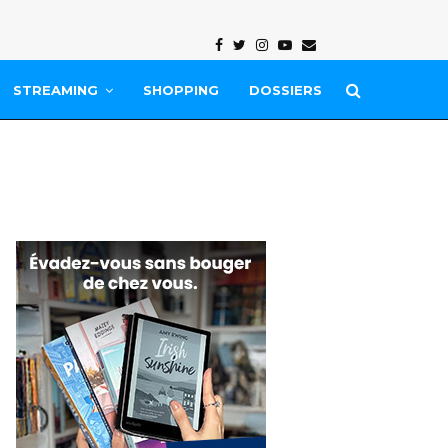
Facebook
Twitter
Instagram
Youtube
Email
STREAMING
SHOPPING
DOSSIERS