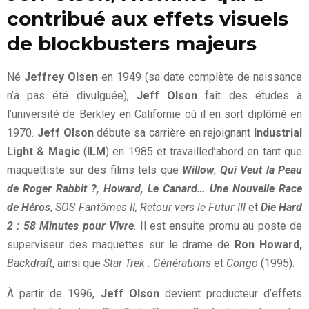
contribué aux effets visuels
de blockbusters majeurs
Né
Jeffrey Olsen
en 1949 (sa date complète de naissance
n’a pas été divulguée),
Jeff Olson
fait des études à
l’université de Berkley en Californie où il en sort diplômé en
1970.
Jeff Olson
débute sa carrière en rejoignant
Industrial
Light & Magic
(
ILM
) en 1985 et travailled’abord en tant que
maquettiste sur des films tels que
Willow
,
Qui Veut la Peau
de Roger Rabbit ?,
Howard, Le Canard… Une Nouvelle Race
de Héros
,
SOS Fantômes II, Retour vers le Futur III
et
Die Hard
2 : 58 Minutes pour Vivre
. Il est ensuite promu au poste de
superviseur des maquettes sur le drame de
Ron Howard,
Backdraft
, ainsi que
Star Trek : Générations
et
Congo
(1995).
À partir de 1996,
Jeff Olson
devient producteur d’effets