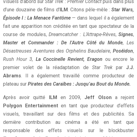
visuels d’abord sur
Star Trek : Premier Contact
puis dans plus
d’une douzaine de films d’
ILM
. Citons pêle-mêle :
Star Wars,
Épisode I : La Menace Fantôme
— dans lequel il a également
fait une apparition non créditée en tant que spectateur de la
course de modules,
Dreamcatcher : L’Attrape-Rêves
,
Signes
,
Master et Commander : De l’Autre Côté du Monde
,
Les
Désastreuses Aventures des Orphelins Baudelaire
,
Poséidon
,
Rush Hour 3,
La Coccinelle Revient, Eragon
ou encore le
premier volet de la réadaptation de
Star Trek
par
J.J.
Abrams
. Il a également travaillé comme producteur de
plateau sur
Pirates des Caraïbes : Jusqu’au Bout du Monde.
Après avoir quitté
ILM
en 2009,
Jeff Olson
a rejoint
Polygon Entertainment
en tant que producteur d’effets
visuels, travaillant sur des films et des publicités. Sa
dernière contribution au cinéma a été en tant que
responsable des effets visuels sur le blockbuster