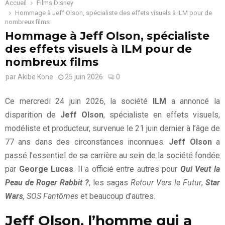
Accueil
Films Disney
Hommage à Jeff Olson, spécialiste des effets visuels à ILM pour de
nombreux films
Hommage à Jeff Olson, spécialiste
des effets visuels à ILM pour de
nombreux films
par
Akibe Kone
25 juin 2026
0
Ce mercredi 24 juin 2026, la société
ILM
a annoncé la
disparition de
Jeff Olson
, spécialiste en effets visuels,
modéliste et producteur, survenue le 21 juin dernier à l’âge de
77 ans dans des circonstances inconnues.
Jeff Olson
a
passé l’essentiel de sa carrière au sein de la société fondée
par
George Lucas
. Il a officié entre autres pour
Qui Veut la
Peau de Roger Rabbit ?
, les sagas
Retour Vers le Futur
,
Star
Wars
,
SOS Fantômes
et beaucoup d’autres.
Jeff Olson, l’homme qui a