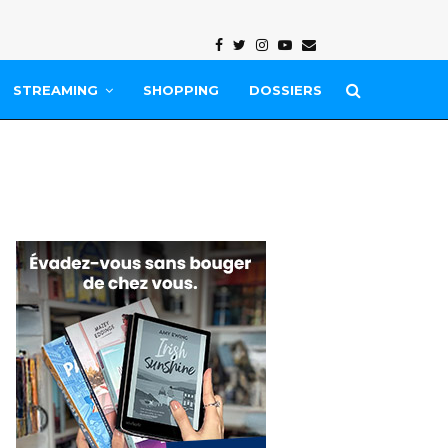
Facebook
Twitter
Instagram
Youtube
Email
STREAMING
SHOPPING
DOSSIERS