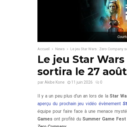
Court
Accueil
News
Le jeu Star Wars : Zero Company so
Le jeu Star Wars
sortira le 27 août
par
Akibe Kone
11 juin 2026
0
Il y a un peu plus d’un an lors de la
Star Wa
aperçu du prochain jeu vidéo évènement
S
équipe pour faire face à une menace mystér
Games
ont profité du
Summer Game Fest
Zero Company
.