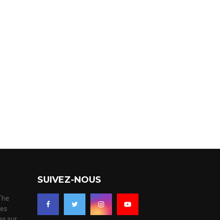
SUIVEZ-NOUS
 The
ues
es sur