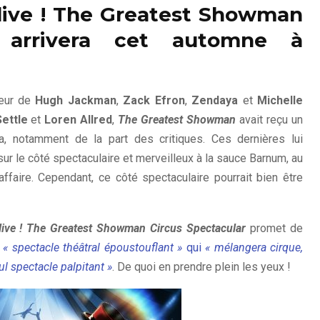
live ! The Greatest Showman
r arrivera cet automne à
teur de
Hugh Jackman
,
Zack Efron
,
Zendaya
et
Michelle
ettle
et
Loren Allred
,
The Greatest Showman
avait reçu un
a, notamment de la part des critiques. Ces dernières lui
sur le côté spectaculaire et merveilleux à la sauce Barnum, au
affaire. Cependant, ce côté spectaculaire pourrait bien être
ive ! The Greatest Showman Circus Spectacular
promet de
n
« spectacle théâtral époustouflant »
qui
« mélangera cirque,
l spectacle palpitant »
. De quoi en prendre plein les yeux !