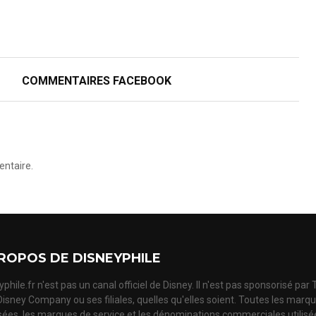
COMMENTAIRES FACEBOOK
ntaire.
ROPOS DE DISNEYPHILE
phile.fr n'est pas un canal officiel de Disney. Il n'est pas sponsorisé par
Disney Company ou ses filiales, quelles qu'elles soient. Toutes les marq
ées, les marques de service et les dénominations commerciales utilisé