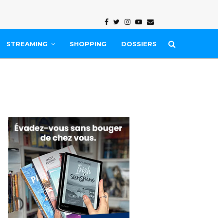
Facebook
Twitter
Instagram
Youtube
Email
STREAMING
SHOPPING
DOSSIERS