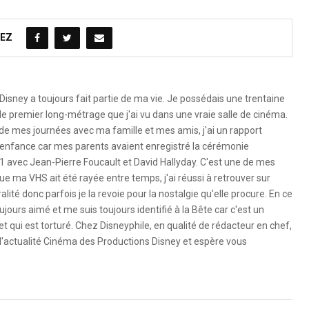
EZ
Disney a toujours fait partie de ma vie. Je possédais une trentaine
le premier long-métrage que j'ai vu dans une vraie salle de cinéma.
 de mes journées avec ma famille et mes amis, j'ai un rapport
 l'enfance car mes parents avaient enregistré la cérémonie
1 avec Jean-Pierre Foucault et David Hallyday. C'est une de mes
e ma VHS ait été rayée entre temps, j'ai réussi à retrouver sur
ité donc parfois je la revoie pour la nostalgie qu'elle procure. En ce
ujours aimé et me suis toujours identifié à la Bête car c'est un
 qui est torturé. Chez Disneyphile, en qualité de rédacteur en chef,
l'actualité Cinéma des Productions Disney et espère vous