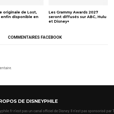
 originale de Lost,
Les Grammy Awards 2027
 enfin disponible en
seront diffusés sur ABC, Hulu
et Disney+
COMMENTAIRES FACEBOOK
ntaire.
ROPOS DE DISNEYPHILE
phile.fr n'est pas un canal officiel de Disney. Il n'est pas sponsorisé par