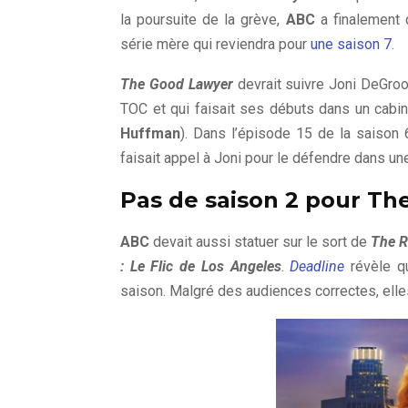
la poursuite de la grève,
ABC
a finalement 
série mère qui reviendra pour
une saison 7
.
The Good Lawyer
devrait suivre Joni DeGroo
TOC et qui faisait ses débuts dans un cabi
Huffman
). Dans l’épisode 15 de la saison
faisait appel à Joni pour le défendre dans une
Pas de saison 2 pour Th
ABC
devait aussi statuer sur le sort de
The R
: Le Flic de Los Angeles
.
Deadline
révèle q
saison. Malgré des audiences correctes, elles