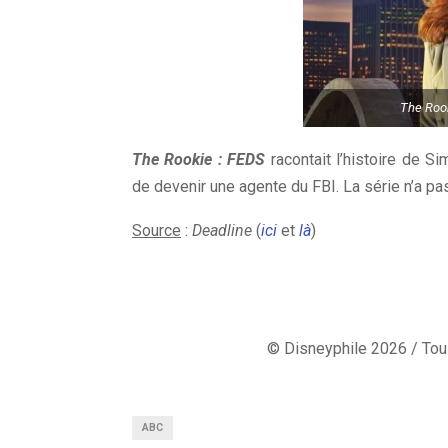
The Rook
The Rookie : FEDS
racontait l’histoire de Si
de devenir une agente du FBI. La série n’a pa
Source
:
Deadline
(
ici
et
là
)
© Disneyphile 2026 / Tous
ABC