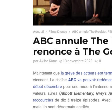
Accueil
Films Disney
ABC annule The Rookie : F
ABC annule The 
renonce à The G
par
Akibe Kone
13 novembre 2023
0
Maintenant que
la grève des acteurs est ter
viennent. La chaîne
ABC
va pouvoir redémarr
début décembre
pour une mise à l’antenne a
valeurs sûres (
Abbott Elementary, Grey’s 
raccourcies
de dix à treize épisodes. Avec
mais ils sont désormais scellés.