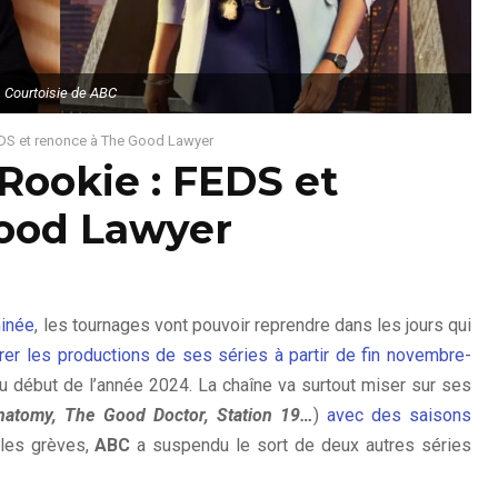
Courtoisie de ABC
EDS et renonce à The Good Lawyer
Rookie : FEDS et
ood Lawyer
minée
, les tournages vont pouvoir reprendre dans les jours qui
er les productions de ses séries à partir de fin novembre-
u début de l’année 2024. La chaîne va surtout miser sur ses
Anatomy, The Good Doctor, Station 19…
)
avec des saisons
 les grèves,
ABC
a suspendu le sort de deux autres séries