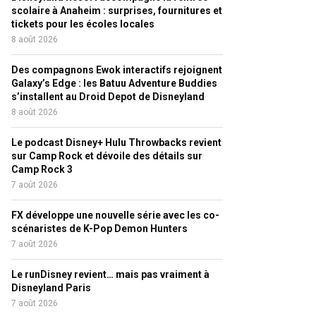
scolaire à Anaheim : surprises, fournitures et
tickets pour les écoles locales
8 août 2026
Des compagnons Ewok interactifs rejoignent
Galaxy’s Edge : les Batuu Adventure Buddies
s’installent au Droid Depot de Disneyland
8 août 2026
Le podcast Disney+ Hulu Throwbacks revient
sur Camp Rock et dévoile des détails sur
Camp Rock 3
7 août 2026
FX développe une nouvelle série avec les co-
scénaristes de K-Pop Demon Hunters
7 août 2026
Le runDisney revient… mais pas vraiment à
Disneyland Paris
7 août 2026