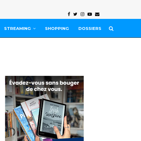
Facebook
Twitter
Instagram
Youtube
Email
STREAMING
SHOPPING
DOSSIERS