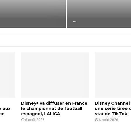
L
a
c
...
o
l
l
e
c
t
i
o
n
d
e
s
A
u
Disney+ va diffuser en France
Disney Channel
d
x aux
le championnat de football
une série tirée 
ace
espagnol, LALIGA
star de TikTok
i
6 août 2026
6 août 2026
o
C