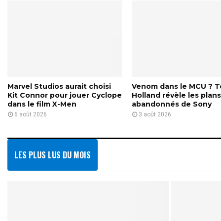
h
i
p
E
a
r
t
h
Marvel Studios aurait choisi
Venom dans le MCU ? 
d
Kit Connor pour jouer Cyclope
Holland révèle les plan
’
dans le film X-Men
abandonnés de Sony
E
6 août 2026
3 août 2026
P
C
O
LES PLUS LUS DU MOIS
T