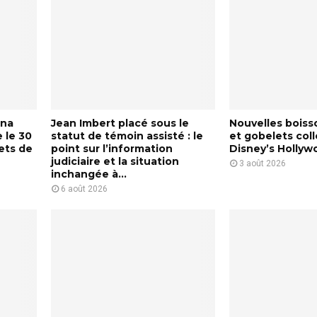
+
y
l
v
C
a
h
d
a
i
n
f
n
i
f
e
u
l
ana
Jean Imbert placé sous le
Nouvelles bois
s
d
 le 30
statut de témoin assisté : le
et gobelets coll
e
é
ets de
point sur l’information
Disney’s Hollyw
r
v
judiciaire et la situation
3 août 2026
e
e
inchangée à...
n
l
i
6 août 2026
F
o
r
p
a
p
n
e
c
u
i
e
n
l
e
i
e
s