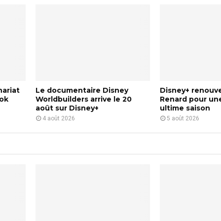
o
n
t
e
s
M
a
g
i
nariat
Le documentaire Disney
Disney+ renouvel
q
tok
Worldbuilders arrive le 20
Renard pour une
u
août sur Disney+
ultime saison
e
4 août 2026
5 août 2026
s
D
i
s
n
e
y