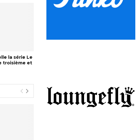
le la série Le
 troisième et