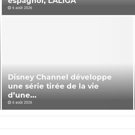
espagnol, LALIGA
6 août 2026
Disney Channel développe
une série tirée de la vie
d’une...
D
6 août 2026
i
D
s
i
n
s
e
n
y
e