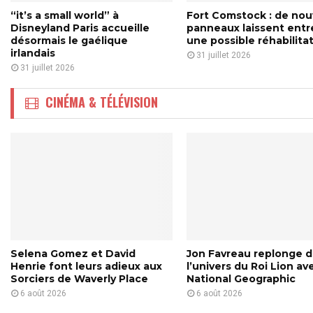
é
“it’s a small world” à
Fort Comstock : de no
e
Disneyland Paris accueille
panneaux laissent entr
d
désormais le gaélique
une possible réhabilita
e
irlandais
31 juillet 2026
l
31 juillet 2026
’
a
CINÉMA & TÉLÉVISION
t
t
r
a
c
t
i
o
n
S
p
Selena Gomez et David
Jon Favreau replonge 
Henrie font leurs adieux aux
l’univers du Roi Lion av
a
Sorciers de Waverly Place
National Geographic
c
6 août 2026
6 août 2026
e
s