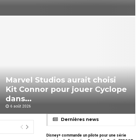
Marvel Studios aurait choisi
Kit Connor pour jouer Cyclope
dans...
6 août 2026
M
a
Dernières news
r
v
Disney+ commande un pilote pour une série
e