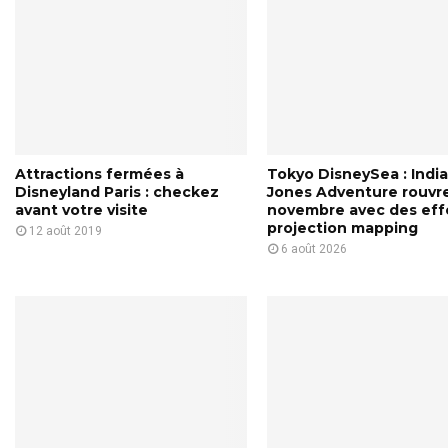
o
t
e
p
o
u
r
u
Attractions fermées à
Tokyo DisneySea : Indi
n
Disneyland Paris : checkez
Jones Adventure rouvre
e
avant votre visite
novembre avec des eff
s
projection mapping
12 août 2019
é
6 août 2026
r
i
e
i
n
s
p
i
r