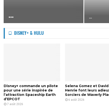
r
L
v
o
e
a
d
s
l
...
é
...
c
e
v
o
n
o
l
t
i
DISNEY+ & HULU
l
d
l
e
e
e
c
s
s
t
m
e
i
i
s
o
l
j
n
l
o
s
i
u
T
e
e
w
r
t
i
s
Disney+ commande un pilote
Selena Gomez et David
s
s
pour une série inspirée de
Henrie font leurs adieu
d
S
l’attraction Spaceship Earth
Sorciers de Waverly Pl
t
’
p
d’EPCOT
6 août 2026
e
e
i
7 août 2026
d
u
d