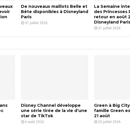
c
é
i
uveaux
De nouveaux maillots Belle et
La Semaine inte
h
r
evoir
Bête disponibles à Disneyland
des Princesses 
a
i
tion
Paris
retour en août 
m
e
Disneyland Pari
31 juillet 2026
p
t
31 juillet 2026
i
i
o
r
n
é
n
e
a
d
t
e
d
l
e
a
j
f
v
o
i
o
e
t
d
b
’
dans
Disney Channel développe
Green à Big City 
ec
une série tirée de la vie d’une
famille Green es
a
u
star de TikTok
21 août
l
n
6 août 2026
20 juillet 2026
l
e
l
e
s