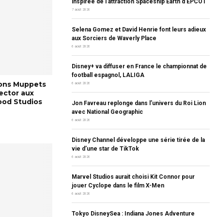
inspirée de l’attraction Spaceship Earth d’EPCOT
7 août 2026
S
t
Selena Gomez et David Henrie font leurs adieux
u
aux Sorciers de Waverly Place
d
6 août 2026
o
Disney+ va diffuser en France le championnat de
football espagnol, LALIGA
s
sons Muppets
6 août 2026
a
ector aux
u
ood Studios
Jon Favreau replonge dans l’univers du Roi Lion
r
avec National Geographic
a
6 août 2026
t
Disney Channel développe une série tirée de la
c
vie d’une star de TikTok
h
6 août 2026
o
Marvel Studios aurait choisi Kit Connor pour
jouer Cyclope dans le film X-Men
s
6 août 2026
K
Tokyo DisneySea : Indiana Jones Adventure