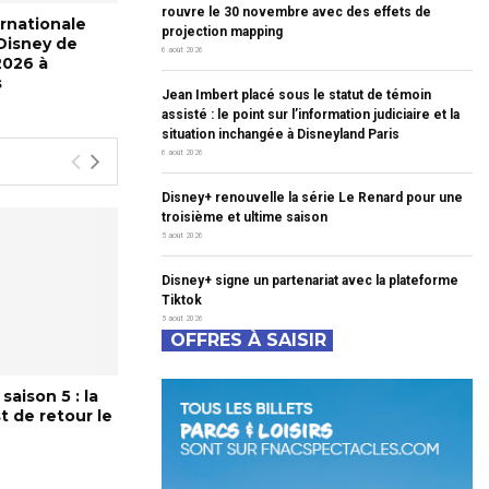
rouvre le 30 novembre avec des effets de
rnationale
t
projection mapping
Disney de
C
6 août 2026
2026 à
o
s
n
Jean Imbert placé sous le statut de témoin
assisté : le point sur l’information judiciaire et la
n
situation inchangée à Disneyland Paris
o
6 août 2026
r
p
Disney+ renouvelle la série Le Renard pour une
o
troisième et ultime saison
u
5 août 2026
r
Disney+ signe un partenariat avec la plateforme
Tiktok
o
5 août 2026
u
OFFRES À SAISIR
e
r
C
saison 5 : la
t de retour le
y
c
o