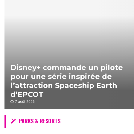
D
i
s
n
e
y
+
c
o
Disney+ commande un pilote
m
pour une série inspirée de
m
a
l’attraction Spaceship Earth
n
d’EPCOT
d
e
7 août 2026
u
n
p
PARKS & RESORTS
i
l