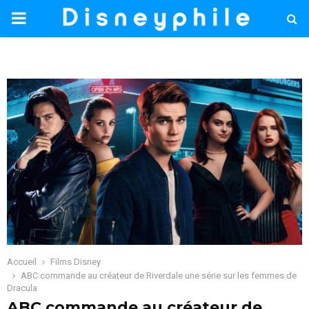
PRIMARY
MENU
Accueil
Films Disney
ABC commande au créateur de Riverdale une série sur les femmes de
Dracula
ABC commande au créateur de