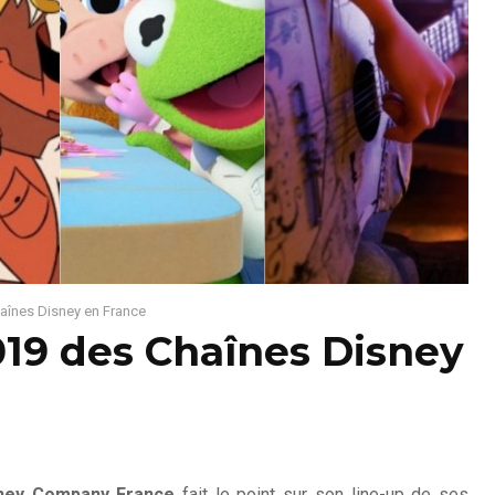
aînes Disney en France
019 des Chaînes Disney
sney Company France
fait le point sur son line-up de ses