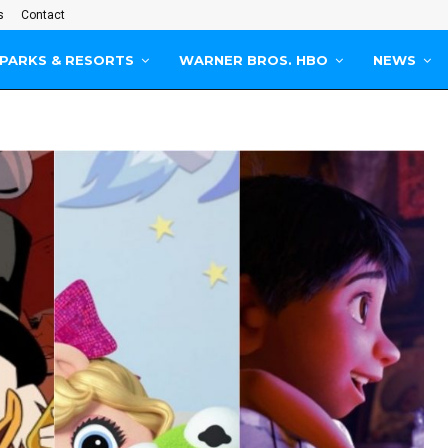
s
Contact
PARKS & RESORTS
WARNER BROS. HBO
NEWS