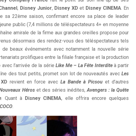
Channel
,
Disney Junior
,
Disney XD
et
Disney CINEMA
. En
 sa 22ème saison, confirmant encore sa place de leader
jeune public (7,4 millions de téléspectateurs 4+ en moyenne
aîne amirale de la firme aux grandes oreilles propose pour
venus désormais des rendez-vous des téléspectateurs tels
 de beaux événements avec notamment la nouvelle série
tenariats prolifiques entre la filiale française et la production
 avec l’arrivée de la série
Like Me – La Fête Interdite
à partir
haîne des tout petits, promet son lot de nouveautés avec
Les
 XD
revient en force avec
La Bande à Picsou
et d’autres
 Nouveaux Héros
et des séries inédites,
Avengers : la Quête
e
. Quant à
Disney CINEMA
, elle offrira encore quelques
COCO
.