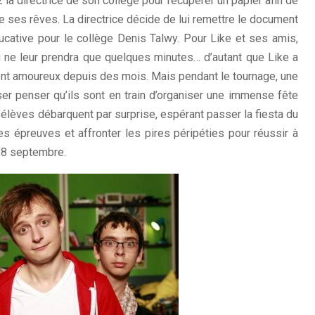
la directrice de son collège pour récupérer un papier afin de
de ses rêves. La directrice décide de lui remettre le document
ducative pour le collège Denis Talwy. Pour Like et ses amis,
ui ne leur prendra que quelques minutes… d’autant que Like a
ent amoureux depuis des mois. Mais pendant le tournage, une
er penser qu’ils sont en train d’organiser une immense fête
’élèves débarquent par surprise, espérant passer la fiesta du
es épreuves et affronter les pires péripéties pour réussir à
e 8 septembre.