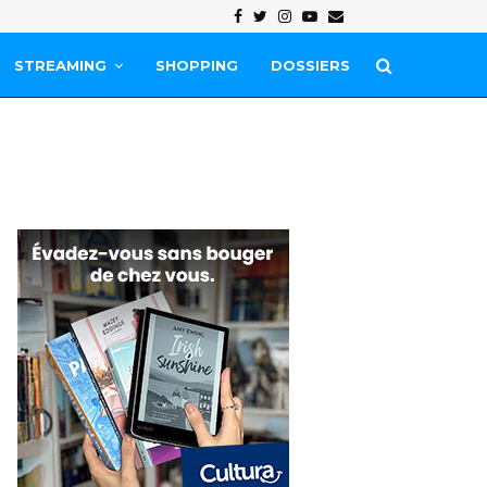
Facebook
Twitter
Instagram
Youtube
Email
STREAMING
SHOPPING
DOSSIERS