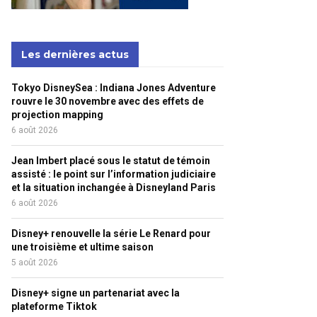
Les dernières actus
Tokyo DisneySea : Indiana Jones Adventure
rouvre le 30 novembre avec des effets de
projection mapping
6 août 2026
Jean Imbert placé sous le statut de témoin
assisté : le point sur l’information judiciaire
et la situation inchangée à Disneyland Paris
6 août 2026
Disney+ renouvelle la série Le Renard pour
une troisième et ultime saison
5 août 2026
Disney+ signe un partenariat avec la
plateforme Tiktok