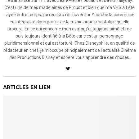
retransmise sur TF1 avec Jean-Pierre Foucault et David Hallyday.
C'est une de mes madeleines de Proust et bien que ma VHS ait été
rayée entre temps, j'ai réussi à retrouver sur Youtube la cérémonie
en intégralité donc parfois je la revoie pour la nostalgie qu'elle
procure. En ce qui concerne mon avatar, j'ai toujours aimé et me
suis toujours identifié à la Bête car c'est un personnage
pluridimensionnel et qui est torturé. Chez Disneyphile, en qualité de
rédacteur en chef, je m'occupe principalement de l'actualité Cinéma
des Productions Disney et espère vous apprendre des choses.
ARTICLES EN LIEN