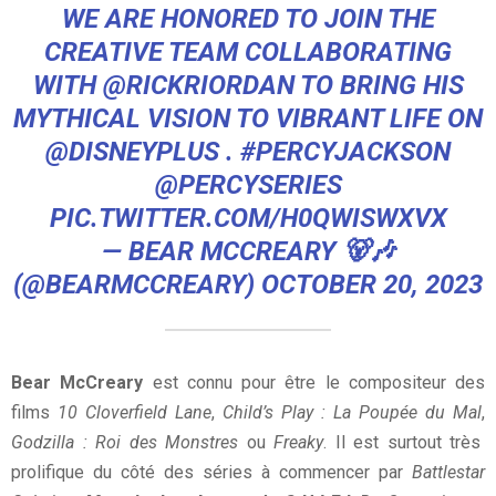
WE ARE HONORED TO JOIN THE
CREATIVE TEAM COLLABORATING
WITH
@RICKRIORDAN
TO BRING HIS
MYTHICAL VISION TO VIBRANT LIFE ON
@DISNEYPLUS
.
#PERCYJACKSON
@PERCYSERIES
PIC.TWITTER.COM/H0QWISWXVX
— BEAR MCCREARY 🐻🎶
(@BEARMCCREARY)
OCTOBER 20, 2023
Bear McCreary
est connu pour être le compositeur des
films
10 Cloverfield Lane
,
Child’s Play : La Poupée du Mal
,
Godzilla : Roi des Monstres
ou
Freaky
. Il est surtout très
prolifique du côté des séries à commencer par
Battlestar