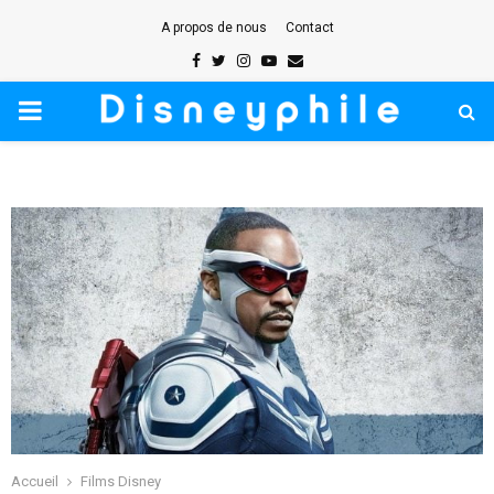
A propos de nous
Contact
Facebook
Twitter
Instagram
Youtube
Email
PRIMARY
MENU
Accueil
Films Disney