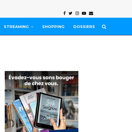
Facebook
Twitter
Instagram
Youtube
Email
STREAMING
SHOPPING
DOSSIERS