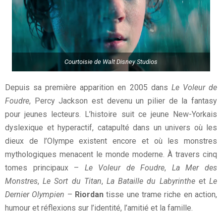
Courtoisie de Walt Disney Studios
Depuis sa première apparition en 2005 dans
Le Voleur de
Foudre
, Percy Jackson est devenu un pilier de la fantasy
pour jeunes lecteurs. L’histoire suit ce jeune New-Yorkais
dyslexique et hyperactif, catapulté dans un univers où les
dieux de l’Olympe existent encore et où les monstres
mythologiques menacent le monde moderne. À travers cinq
tomes principaux –
Le Voleur de Foudre
,
La Mer des
Monstres
,
Le Sort du Titan
,
La Bataille du Labyrinthe
et
Le
Dernier Olympien
–
Riordan
tisse une trame riche en action,
humour et réflexions sur l’identité, l’amitié et la famille.