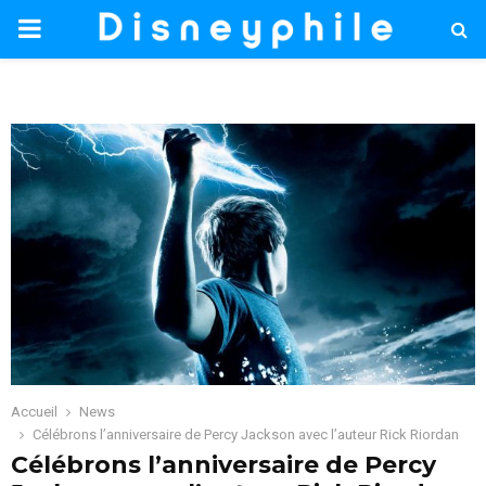
PRIMARY
MENU
Accueil
News
Célébrons l’anniversaire de Percy Jackson avec l’auteur Rick Riordan
Célébrons l’anniversaire de Percy