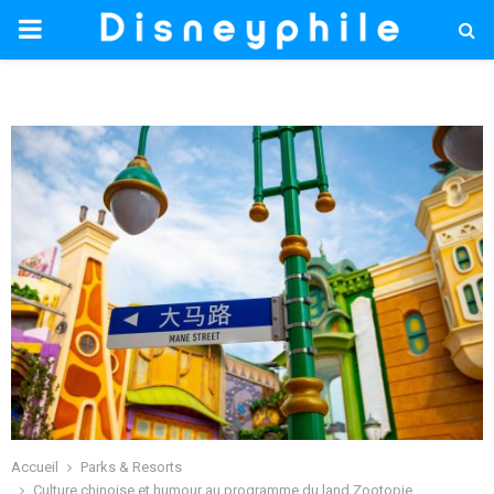
PRIMARY
MENU
Accueil
Parks & Resorts
Culture chinoise et humour au programme du land Zootopie