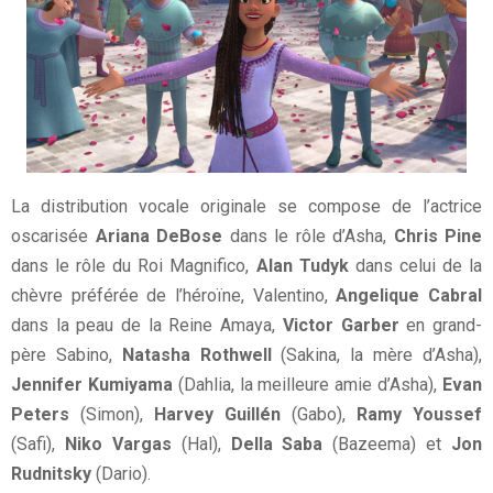
La distribution vocale originale se compose de l’actrice
oscarisée
Ariana DeBose
dans le rôle d’Asha,
Chris Pine
dans le rôle du Roi Magnifico,
Alan Tudyk
dans celui de la
chèvre préférée de l’héroïne, Valentino,
Angelique Cabral
dans la peau de la Reine Amaya,
Victor Garber
en grand-
père Sabino,
Natasha Rothwell
(Sakina, la mère d’Asha),
Jennifer Kumiyama
(Dahlia, la meilleure amie d’Asha),
Evan
Peters
(Simon),
Harvey Guillén
(Gabo),
Ramy Youssef
(Safi),
Niko Vargas
(Hal),
Della Saba
(Bazeema) et
Jon
Rudnitsky
(Dario).