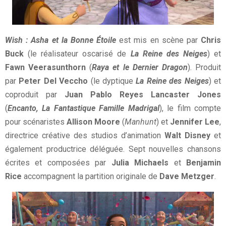
Wish : Asha et la Bonne Étoile
est mis en scène par
Chris
Buck
(le réalisateur oscarisé de
La Reine des Neiges
) et
Fawn Veerasunthorn
(
Raya et le Dernier Dragon
). Produit
par
Peter Del Veccho
(le dyptique
La Reine des Neiges
) et
coproduit par
Juan Pablo Reyes
Lancaster Jones
(
Encanto, La Fantastique Famille Madrigal
), le film compte
pour scénaristes
Allison Moore
(
Manhunt
) et
Jennifer Lee
,
directrice créative des studios d’animation
Walt Disney
et
également productrice déléguée. Sept nouvelles chansons
écrites et composées par
Julia Michaels
et
Benjamin
Rice
accompagnent la partition originale de
Dave Metzger
.