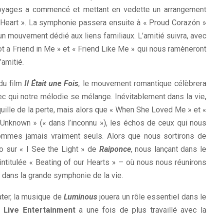
oyages a commencé et mettant en vedette un arrangement
y Heart ». La symphonie passera ensuite à « Proud Corazón »
un mouvement dédié aux liens familiaux. L’amitié suivra, avec
a Friend in Me » et « Friend Like Me » qui nous ramèneront
’amitié.
du film
Il Était une Fois
, le mouvement romantique célèbrera
 qui notre mélodie se mélange. Inévitablement dans la vie,
quille de la perte, mais alors que « When She Loved Me » et «
nknown » (« dans l’inconnu »), les échos de ceux qui nous
ommes jamais vraiment seuls. Alors que nous sortirons de
o sur « I See the Light » de
Raiponce
, nous lançant dans le
 intitulée « Beating of our Hearts » – où nous nous réunirons
e dans la grande symphonie de la vie.
er, la musique de
Luminous
jouera un rôle essentiel dans le
 Live Entertainment
a une fois de plus travaillé avec la