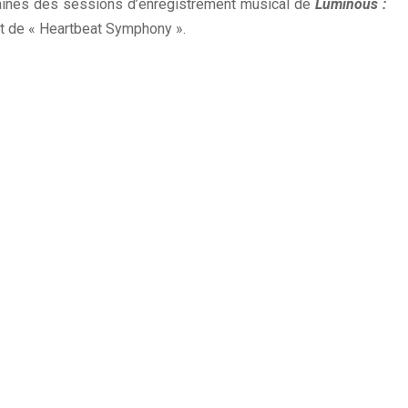
aines des sessions d’enregistrement musical de
Luminous :
ût de « Heartbeat Symphony ».