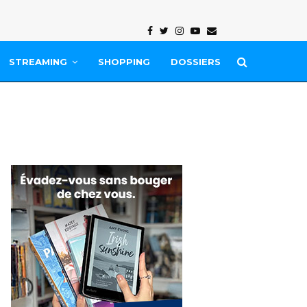
Facebook
Twitter
Instagram
Youtube
Email
STREAMING
SHOPPING
DOSSIERS