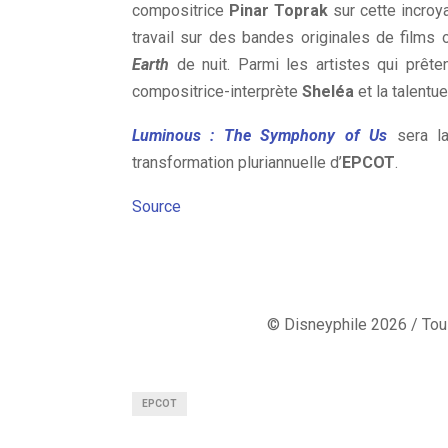
compositrice
Pinar Toprak
sur cette incroy
travail sur des bandes originales de film
Earth
de nuit. Parmi les artistes qui prêten
compositrice-interprète
Sheléa
et la talent
Luminous : The Symphony of Us
sera la
transformation pluriannuelle d’
EPCOT
.
Source
© Disneyphile 2026 / Tous
EPCOT