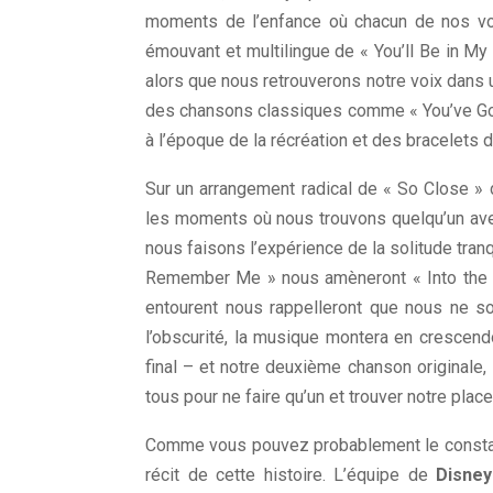
moments de l’enfance où chacun de nos v
émouvant et multilingue de « You’ll Be in M
alors que nous retrouverons notre voix dans 
des chansons classiques comme « You’ve Got 
à l’époque de la récréation et des bracelets d
Sur un arrangement radical de « So Close » 
les moments où nous trouvons quelqu’un avec
nous faisons l’expérience de la solitude tran
Remember Me » nous amèneront « Into the U
entourent nous rappelleront que nous ne s
l’obscurité, la musique montera en crescend
final – et notre deuxième chanson originale,
tous pour ne faire qu’un et trouver notre plac
Comme vous pouvez probablement le constat
récit de cette histoire. L’équipe de
Disney