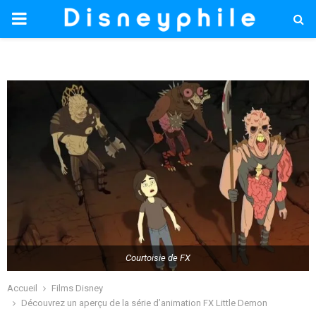
PRIMARY
MENU
Courtoisie de FX
Accueil
Films Disney
Découvrez un aperçu de la série d’animation FX Little Demon