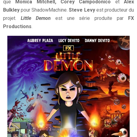
que
Monica Mitchell, Corey Campodonico
et
Alex
Bulkley
pour ShadowMachine.
Steve Levy
est producteur du
projet.
Little Demon
est une série produite par
FX
Productions
.