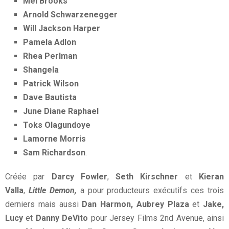
Mel Brooks
Arnold Schwarzenegger
Will Jackson Harper
Pamela Adlon
Rhea Perlman
Shangela
Patrick Wilson
Dave Bautista
June Diane Raphael
Toks Olagundoye
Lamorne Morris
Sam Richardson
.
Créée par
Darcy Fowler
,
Seth Kirschner
et
Kieran
Valla
,
Little Demon,
a pour producteurs exécutifs ces trois
derniers mais aussi
Dan Harmon, Aubrey
Plaza
et
Jake,
Lucy
et
Danny DeVito
pour Jersey Films 2nd Avenue, ainsi