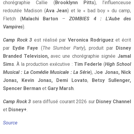
chorégraphie Callie (
Brooklynn Pitts
), l’influenceuse
redoutée Madison (
Ava Jean
) et le « bad boy » du camp,
Fletch (
Malachi Barton
–
ZOMBIES 4 : L’Aube des
Vampires
).
Camp Rock 3
est réalisé par
Veronica Rodriguez
et écrit
par
Eydie Faye
(
The Slumber Party
), produit par
Disney
Branded Television,
avec une chorégraphie signée
Jamal
Sims
. À la production exécutive :
Tim Federle
(
High School
Musical : La Comédie Musicale : La Série
), J
oe Jonas, Nick
Jonas, Kevin Jonas, Demi Lovato
,
Betsy Sullenger,
Spencer Berman
et
Gary Marsh
.
Camp Rock 3
sera diffusé courant 2026 sur
Disney Channel
et
Disney+
.
Source