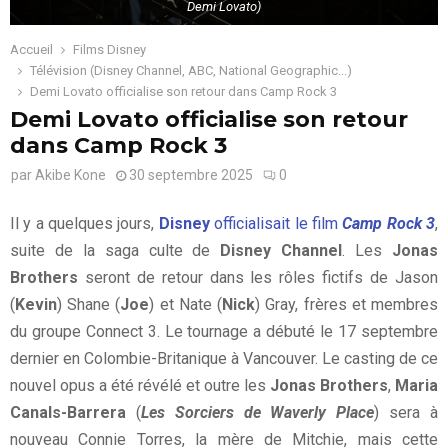
Demi Lovato)
Accueil
Films Disney
Télévision (Disney Channel, ABC, National Geographic...)
Demi Lovato officialise son retour dans Camp Rock 3
Demi Lovato officialise son retour
dans Camp Rock 3
par
Akibe Kone
30 septembre 2025
0
Il y a quelques jours,
Disney
officialisait le film
Camp Rock 3
,
suite de la saga culte de
Disney Channel
. Les
Jonas
Brothers
seront de retour dans les rôles fictifs de Jason
(
Kevin
) Shane (
Joe
) et Nate (
Nick
) Gray, frères et membres
du groupe Connect 3. Le tournage a débuté le 17 septembre
dernier en Colombie-Britanique à Vancouver. Le casting de ce
nouvel opus a été révélé et outre les
Jonas Brothers
,
Maria
Canals-Barrera
(
Les Sorciers de Waverly Place
) sera à
nouveau Connie Torres, la mère de Mitchie, mais cette