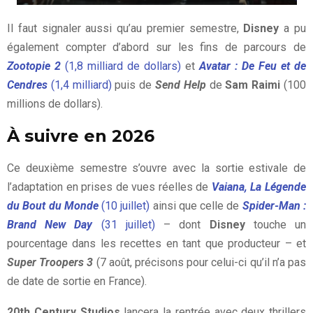
Il faut signaler aussi qu’au premier semestre,
Disney
a pu
également compter d’abord sur les fins de parcours de
Zootopie 2
(1,8 milliard de dollars)
et
Avatar : De Feu et de
Cendres
(1,4 milliard)
puis de
Send Help
de
Sam Raimi
(100
millions de dollars).
À suivre en 2026
Ce deuxième semestre s’ouvre avec la sortie estivale de
l’adaptation en prises de vues réelles de
Vaiana, La Légende
du Bout du Monde
(10 juillet)
ainsi que celle de
Spider-Man :
Brand New Day
(31 juillet)
– dont
Disney
touche un
pourcentage dans les recettes en tant que producteur – et
Super Troopers 3
(7 août, précisons pour celui-ci qu’il n’a pas
de date de sortie en France).
20th Century Studios
lancera la rentrée avec deux thrillers