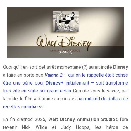
(Disney)
Quoi qu’il en soit, cet arrêt momentané (?) aurait incité
Disney
à faire en sorte que
Vaiana 2
– qui on le rappelle était censé
être une série pour
Disney+
initialement – soit transformé
très vite en suite sur grand écran
. Comme vous le savez, par
la suite, le film a terminé sa course à
un milliard de dollars de
recettes mondiales
.
En fin d’année 2025,
Walt Disney Animation Studios
fera
revenir Nick Wilde et Judy Hopps, les héros de