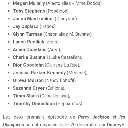
Megan Mullally
(Alecto alias « Mme Dodds),
Toby Stephens
(Poséidon),
Jason Mantzoukas
(Dionysos),
Jay Duplass
(Hadès),
Glynn Turman
(Chiron alias M. Brunner)
Lance Reddick
(Zeus),
Adam Copeland
(Arès),
Charlie Bushnell
(Luke Castellan),
Dior Goodjohn
(Clarisse La Rue),
Jessica Parker Kennedy
(Méduse),
Olivea Morton
(Nancy Bobofit),
Suzanne Cryer
(Échidna),
Timm Sharp
(Gabe Ugliano),
Timothy Omundson
(Héphaïstos).
Les deux premiers épisodes de
Percy Jackson et les
Olympiens
seront disponibles le 20 décembre sur
Disney+
.