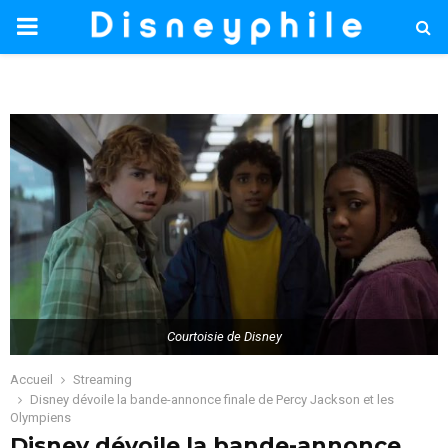
PRIMARY
MENU
Courtoisie de Disney
Accueil
Streaming
Disney dévoile la bande-annonce finale de Percy Jackson et les
Olympiens
Disney dévoile la bande-annonce