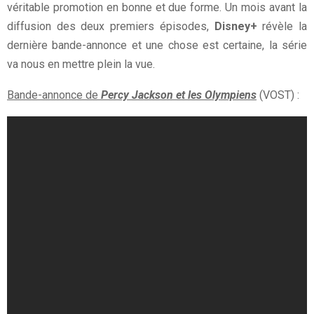
véritable promotion en bonne et due forme. Un mois avant la
diffusion des deux premiers épisodes,
Disney+
révèle la
dernière bande-annonce et une chose est certaine, la série
va nous en mettre plein la vue.
Bande-annonce de
Percy Jackson et les Olympiens
(VOST) :