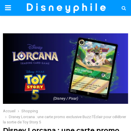
PRIMARY
MENU
(Disney / Pixar)
Accueil
Shopping
Disney Lorcana : une carte promo exclusive Buzz l’Éclair pour célébrer
la sortie de Toy Story 5
Disney Lorcana : une carte promo