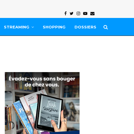
Facebook
Twitter
Instagram
Youtube
Email
STREAMING
SHOPPING
DOSSIERS