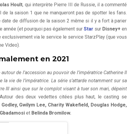
olas Hoult
, qui interprète Pierre III de Russie, il a commenté
al de la saison 1 que ne manqueront pas de spotter les fans.
te de diffusion de la saison 2 même si il y a fort à parier
te année (et pourquoi pas également sur
Star
sur
Disney+
en
e exclusivement via le service le service StarzPlay (que vous
e Video).
rmalement en 2021
 autour de l’accession au pouvoir de l’impératrice Catherine II
e la vie de l’impératrice. La série s’attarde notamment sur sa
e III ainsi que sur le complot visant à tuer son mari, dépeint
Autour des deux vedettes citées plus haut, le casting se
Godley, Gwilym Lee, Charity Wakefield, Douglas Hodge,
 Gbadamosi
et
Belinda Bromilow.