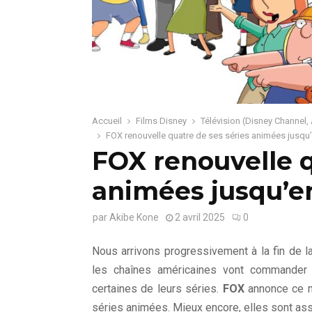
Accueil
Films Disney
Télévision (Disney Channel,
FOX renouvelle quatre de ses séries animées jusqu
FOX renouvelle q
animées jusqu’e
par
Akibe Kone
2 avril 2025
0
Nous arrivons progressivement à la fin de la
les chaînes américaines vont commander 
certaines de leurs séries.
FOX
annonce ce m
séries animées. Mieux encore, elles sont as