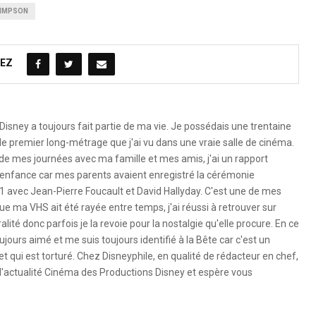
SIMPSON
EZ
Disney a toujours fait partie de ma vie. Je possédais une trentaine
le premier long-métrage que j'ai vu dans une vraie salle de cinéma.
 de mes journées avec ma famille et mes amis, j'ai un rapport
 l'enfance car mes parents avaient enregistré la cérémonie
1 avec Jean-Pierre Foucault et David Hallyday. C'est une de mes
e ma VHS ait été rayée entre temps, j'ai réussi à retrouver sur
ité donc parfois je la revoie pour la nostalgie qu'elle procure. En ce
ujours aimé et me suis toujours identifié à la Bête car c'est un
 qui est torturé. Chez Disneyphile, en qualité de rédacteur en chef,
l'actualité Cinéma des Productions Disney et espère vous