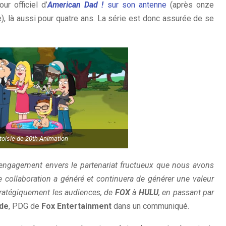
ur officiel d’
American Dad !
sur son antenne
(après onze
), là aussi pour quatre ans. La série est donc assurée de se
toisie de 20th Animation
e engagement envers le partenariat fructueux que nous avons
te collaboration a généré et continuera de générer une valeur
stratégiquement les audiences, de
FOX
à
HULU
, en passant par
de
, PDG de
Fox Entertainment
dans un communiqué.