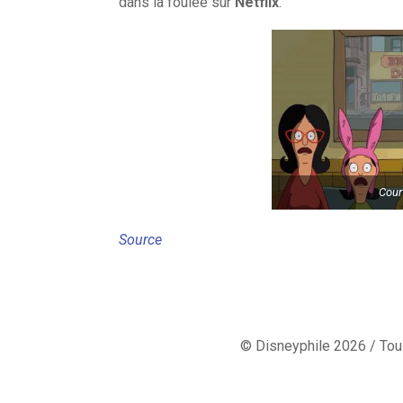
dans la foulée sur
Netflix
.
Cour
Source
© Disneyphile 2026 / Tous