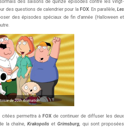
désormais des saisons de quinze épisodes contre les vingt-
our des questions de calendrier pour la
FOX
. En parallèle,
Les
poser des épisodes spéciaux de fin d’année (Halloween et
utre.
toisie de 20th Animation
s citées permettra à
FOX
de continuer de diffuser les deux
e la chaîne,
Krakopolis
et
Grimsburg,
qui sont proposées