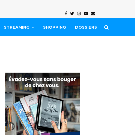
Facebook
Twitter
Instagram
Youtube
Email
STREAMING
SHOPPING
DOSSIERS