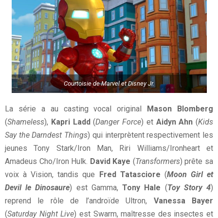
Courtoisie de Marvel et Disney Jr.
La série a au casting vocal original
Mason Blomberg
(
Shameless
),
Kapri Ladd
(
Danger Force
) et
Aidyn Ahn
(
Kids
Say the Darndest Things
) qui interprètent respectivement les
jeunes Tony Stark/Iron Man, Riri Williams/Ironheart et
Amadeus Cho/Iron Hulk.
David Kaye
(
Transformers
) prête sa
voix à Vision, tandis que
Fred Tatasciore
(
Moon Girl et
Devil le Dinosaure
) est Gamma,
Tony Hale
(
Toy Story 4
)
reprend le rôle de l’androïde Ultron,
Vanessa Bayer
(
Saturday Night Live
) est Swarm, maîtresse des insectes et