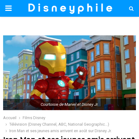
PRIMARY
MENU
Courtoisie de Marvel et Disney Jr.
Accueil
Films Disney
Télévision (Disney Channel, ABC, National Geographic...)
Iron Man et ses jeunes amis arrivent en août sur Disney Jr.