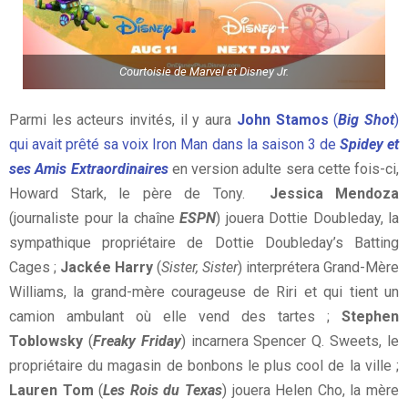
Courtoisie de Marvel et Disney Jr.
Parmi les acteurs invités, il y aura
John Stamos
(
Big Shot
)
qui avait prêté sa voix Iron Man dans la saison 3 de
Spidey et
ses Amis Extraordinaires
en version adulte sera cette fois-ci,
Howard Stark, le père de Tony.
Jessica Mendoza
(journaliste pour la chaîne
ESPN
) jouera Dottie Doubleday, la
sympathique propriétaire de Dottie Doubleday’s Batting
Cages ;
Jackée Harry
(
Sister, Sister
) interprétera Grand-Mère
Williams, la grand-mère courageuse de Riri et qui tient un
camion ambulant où elle vend des tartes ;
Stephen
Toblowsky
(
Freaky Friday
) incarnera Spencer Q. Sweets, le
propriétaire du magasin de bonbons le plus cool de la ville ;
Lauren Tom
(
Les Rois du Texas
) jouera Helen Cho, la mère