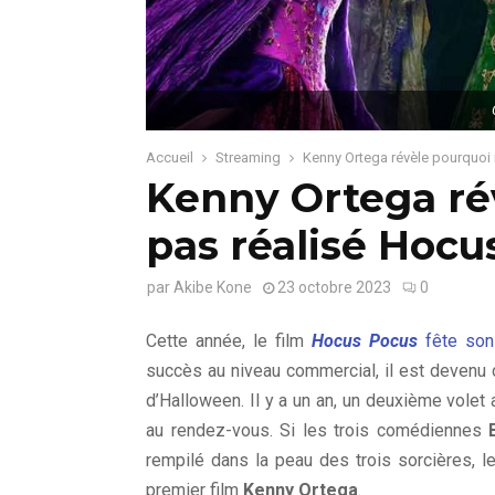
Accueil
Streaming
Kenny Ortega révèle pourquoi 
Kenny Ortega rév
pas réalisé Hocu
par
Akibe Kone
23 octobre 2023
0
Cette année, le film
Hocus Pocus
fête son
succès au niveau commercial, il est devenu 
d’Halloween. Il y a un an, un deuxième volet 
au rendez-vous. Si les trois comédiennes
rempilé dans la peau des trois sorcières, l
premier film
Kenny Ortega
.