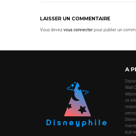
LAISSER UN COMMENTAIRE
Vous devez
vous connecter
pour publier un comme
A P
Disney
Walt 
dépos
ce si
respec
servi
Disne
mentio
but no