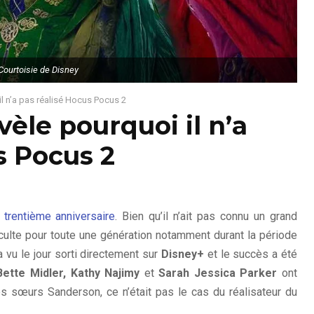
Courtoisie de Disney
il n’a pas réalisé Hocus Pocus 2
èle pourquoi il n’a
s Pocus 2
 trentième anniversaire
. Bien qu’il n’ait pas connu un grand
culte pour toute une génération notamment durant la période
a vu le jour sorti directement sur
Disney+
et le succès a été
Bette Midler, Kathy Najimy
et
Sarah Jessica Parker
ont
es sœurs Sanderson, ce n’était pas le cas du réalisateur du