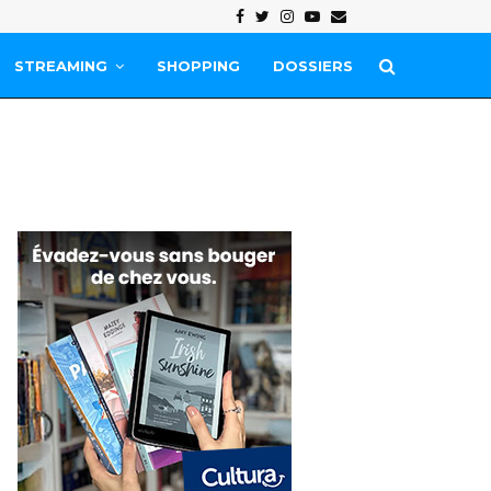
Facebook
Twitter
Instagram
Youtube
Email
STREAMING
SHOPPING
DOSSIERS