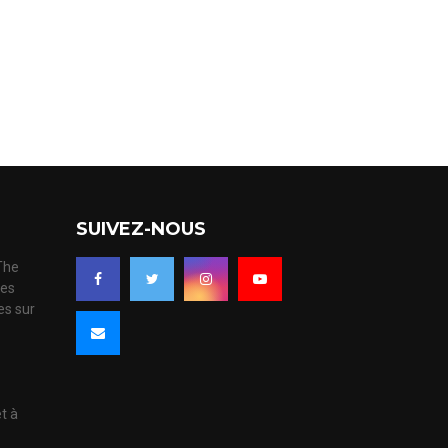
SUIVEZ-NOUS
 The
ues
es sur
s
et à