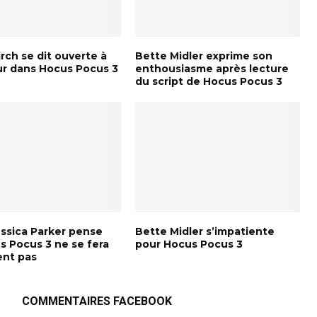
rch se dit ouverte à
Bette Midler exprime son
ur dans Hocus Pocus 3
enthousiasme après lecture
du script de Hocus Pocus 3
essica Parker pense
Bette Midler s’impatiente
s Pocus 3 ne se fera
pour Hocus Pocus 3
ent pas
COMMENTAIRES FACEBOOK