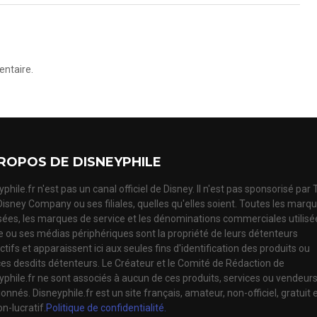
ntaire.
ROPOS DE DISNEYPHILE
phile.fr n'est pas un canal officiel de Disney. Il n'est pas sponsorisé par
Disney Company ou ses filiales, quelles qu'elles soient. Toutes les marq
ées, les marques de service et les dénominations commerciales utilisé
te ou ses médias périphériques sont la propriété de leurs détenteurs
tifs et apparaissent ici aux seules fins d'identification des produits ou
ces desdits détenteurs. Le Créateur et le Comité de Rédaction de
yphile.fr ne sont associés à aucun de ces produits, services ou vendeur
nnés. Disneyphile.fr est un site français, amateur, non-officiel, gratuit 
n-lucratif.
Politique de confidentialité.