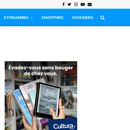
Facebook
Twitter
Instagram
Youtube
Email
STREAMING
SHOPPING
DOSSIERS