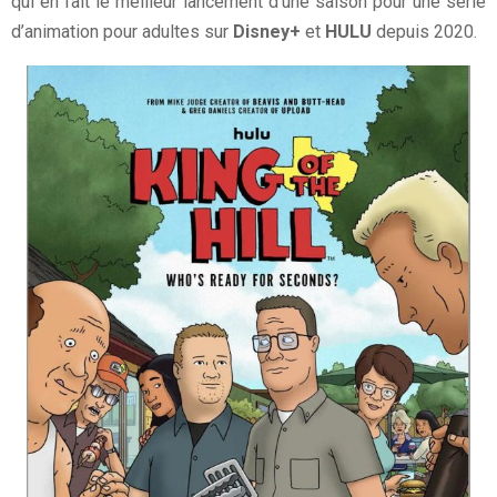
qui en fait le meilleur lancement d’une saison pour une série
d’animation pour adultes sur
Disney+
et
HULU
depuis 2020.