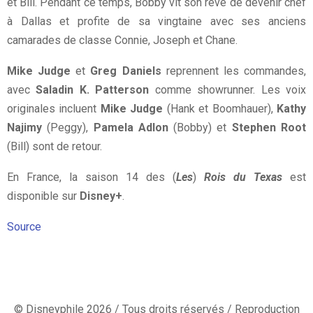
et Bill. Pendant ce temps, Bobby vit son rêve de devenir chef
à Dallas et profite de sa vingtaine avec ses anciens
camarades de classe Connie, Joseph et Chane.
Mike Judge
et
Greg Daniels
reprennent les commandes,
avec
Saladin K. Patterson
comme showrunner. Les voix
originales incluent
Mike Judge
(Hank et Boomhauer),
Kathy
Najimy
(Peggy),
Pamela Adlon
(Bobby) et
Stephen Root
(Bill) sont de retour.
En France, la saison 14 des (
Les
)
Rois du Texas
est
disponible sur
Disney+
.
Source
© Disneyphile 2026 / Tous droits réservés / Reproduction