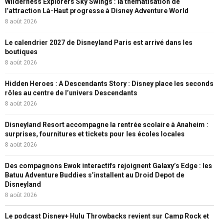
Wilderness Explorers Sky Swings : la thématisation de
l’attraction Là-Haut progresse à Disney Adventure World
8 août 2026
Le calendrier 2027 de Disneyland Paris est arrivé dans les
boutiques
8 août 2026
Hidden Heroes : A Descendants Story : Disney place les seconds
rôles au centre de l’univers Descendants
8 août 2026
Disneyland Resort accompagne la rentrée scolaire à Anaheim :
surprises, fournitures et tickets pour les écoles locales
8 août 2026
Des compagnons Ewok interactifs rejoignent Galaxy’s Edge : les
Batuu Adventure Buddies s’installent au Droid Depot de
Disneyland
8 août 2026
Le podcast Disney+ Hulu Throwbacks revient sur Camp Rock et