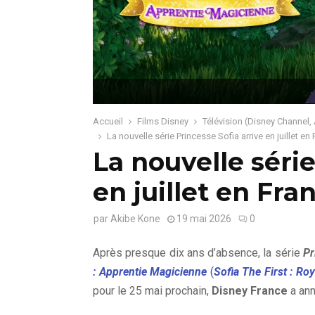
Accueil
Films Disney
Télévision (Disney Channel,
La nouvelle série Princesse Sofia arrive en juillet en
La nouvelle série
en juillet en Fra
par
Akibe Kone
19 mai 2026
0
Après presque dix ans d’absence, la série
Pr
: Apprentie Magicienne
(
Sofia The First : Ro
pour le 25 mai prochain,
Disney France
a ann