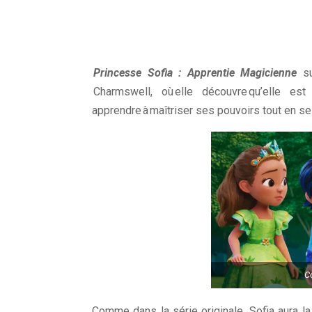
Princesse Sofia : Apprentie Magicienne
su
Charmswell, où elle découvre qu’elle est
apprendre à maîtriser ses pouvoirs tout en s
Co
Comme dans la série originale, Sofia aura la