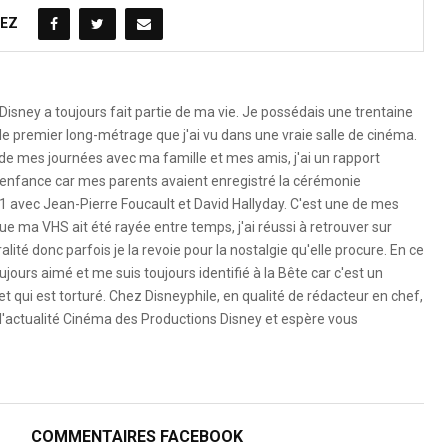
EZ
Disney a toujours fait partie de ma vie. Je possédais une trentaine
le premier long-métrage que j'ai vu dans une vraie salle de cinéma.
 de mes journées avec ma famille et mes amis, j'ai un rapport
 l'enfance car mes parents avaient enregistré la cérémonie
1 avec Jean-Pierre Foucault et David Hallyday. C'est une de mes
e ma VHS ait été rayée entre temps, j'ai réussi à retrouver sur
ité donc parfois je la revoie pour la nostalgie qu'elle procure. En ce
ujours aimé et me suis toujours identifié à la Bête car c'est un
 qui est torturé. Chez Disneyphile, en qualité de rédacteur en chef,
l'actualité Cinéma des Productions Disney et espère vous
COMMENTAIRES FACEBOOK