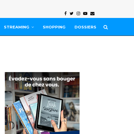
Facebook
Twitter
Instagram
Youtube
Email
STREAMING
SHOPPING
DOSSIERS