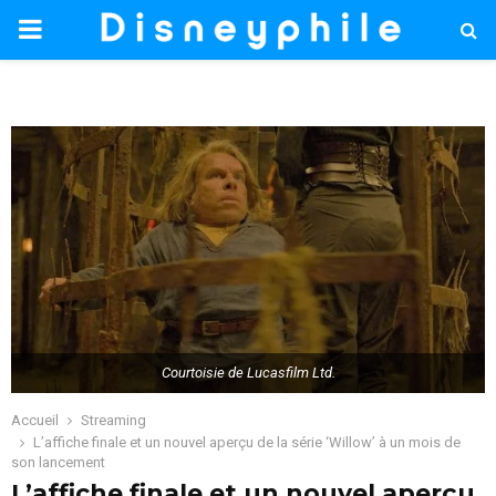
PRIMARY
MENU
Courtoisie de Lucasfilm Ltd.
Accueil
Streaming
L’affiche finale et un nouvel aperçu de la série ‘Willow’ à un mois de
son lancement
L’affiche finale et un nouvel aperçu