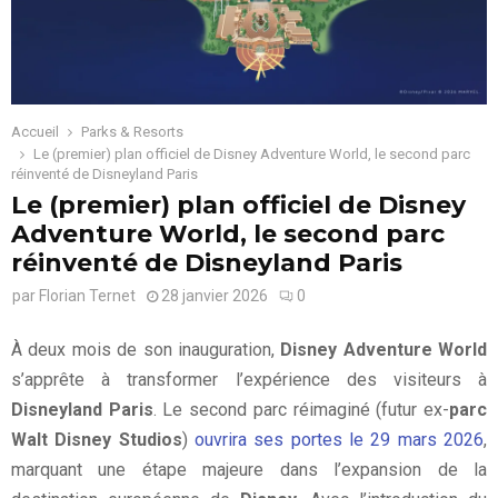
Accueil
Parks & Resorts
Le (premier) plan officiel de Disney Adventure World, le second parc
réinventé de Disneyland Paris
Le (premier) plan officiel de Disney
Adventure World, le second parc
réinventé de Disneyland Paris
par
Florian Ternet
28 janvier 2026
0
À deux mois de son inauguration,
Disney Adventure World
s’apprête à transformer l’expérience des visiteurs à
Disneyland Paris
. Le second parc réimaginé (futur ex-
parc
Walt Disney Studios
)
ouvrira ses portes le 29 mars 2026
,
marquant une étape majeure dans l’expansion de la