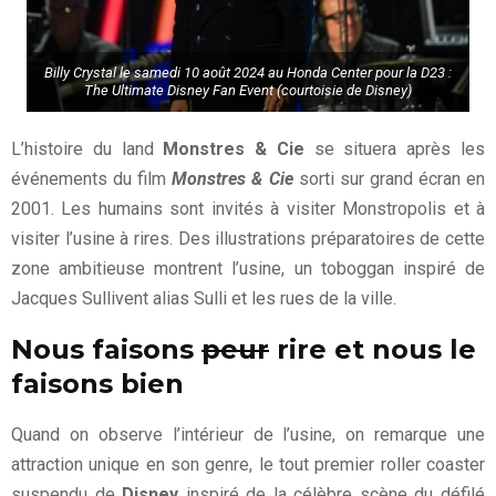
Billy Crystal le samedi 10 août 2024 au Honda Center pour la D23 :
The Ultimate Disney Fan Event (courtoisie de Disney)
L’histoire du land
Monstres & Cie
se situera après les
événements du film
Monstres & Cie
sorti sur grand écran en
2001. Les humains sont invités à visiter Monstropolis et à
visiter l’usine à rires. Des illustrations préparatoires de cette
zone ambitieuse montrent l’usine, un toboggan inspiré de
Jacques Sullivent alias Sulli et les rues de la ville.
Nous faisons
peur
rire et nous le
faisons bien
Quand on observe l’intérieur de l’usine, on remarque une
attraction unique en son genre, le tout premier roller coaster
suspendu de
Disney
inspiré de la célèbre scène du défilé