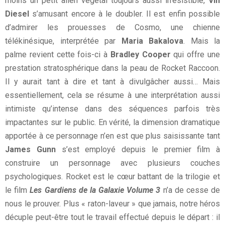
moins un petit alien végétal toujours aussi irrésistible,
Vin
Diesel
s’amusant encore à le doubler. Il est enfin possible
d’admirer les prouesses de Cosmo, une chienne
télékinésique, interprétée par
Maria Bakalova
. Mais la
palme revient cette fois-ci à
Bradley Cooper
qui offre une
prestation stratosphérique dans la peau de Rocket Raccoon.
Il y aurait tant à dire et tant à divulgâcher aussi… Mais
essentiellement, cela se résume à une interprétation aussi
intimiste qu’intense dans des séquences parfois très
impactantes sur le public. En vérité, la dimension dramatique
apportée à ce personnage n’en est que plus saisissante tant
James Gunn
s’est employé depuis le premier film à
construire un personnage avec plusieurs couches
psychologiques. Rocket est le cœur battant de la trilogie et
le film
Les Gardiens de la Galaxie Volume 3
n’a de cesse de
nous le prouver. Plus « raton-laveur » que jamais, notre héros
décuple peut-être tout le travail effectué depuis le départ : il