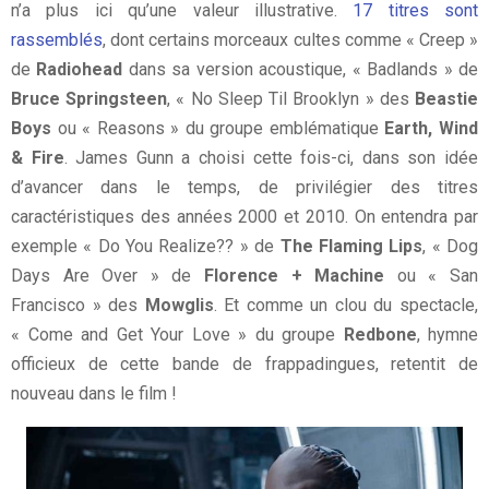
n’a plus ici qu’une valeur illustrative.
17 titres sont
rassemblés
, dont certains morceaux cultes comme « Creep »
de
Radiohead
dans sa version acoustique, « Badlands » de
Bruce Springsteen
, « No Sleep Til Brooklyn » des
Beastie
Boys
ou « Reasons » du groupe emblématique
Earth, Wind
& Fire
. James Gunn a choisi cette fois-ci, dans son idée
d’avancer dans le temps, de privilégier des titres
caractéristiques des années 2000 et 2010. On entendra par
exemple « Do You Realize?? » de
The Flaming Lips
, « Dog
Days Are Over » de
Florence + Machine
ou « San
Francisco » des
Mowglis
. Et comme un clou du spectacle,
« Come and Get Your Love » du groupe
Redbone
, hymne
officieux de cette bande de frappadingues, retentit de
nouveau dans le film !