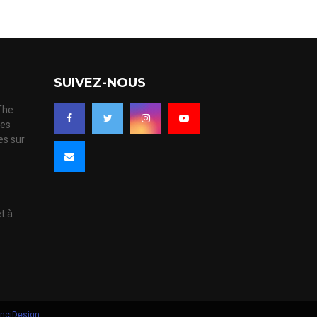
SUIVEZ-NOUS
 The
ues
es sur
s
et à
nciDesign