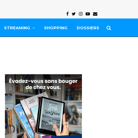
Facebook
Twitter
Instagram
Youtube
Email
STREAMING
SHOPPING
DOSSIERS