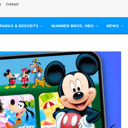
s
Contact
PARKS & RESORTS
WARNER BROS. HBO
NEWS