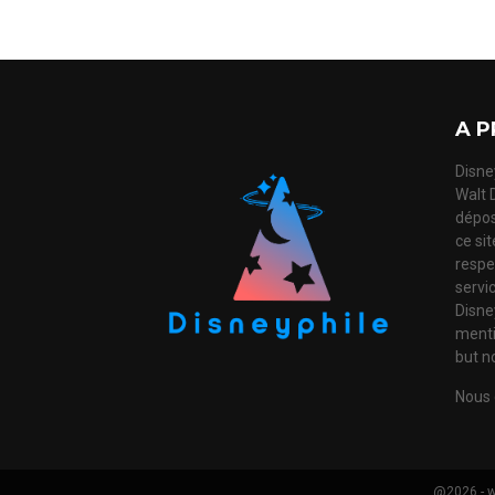
A P
Disney
Walt 
dépos
ce si
respec
servi
Disne
mentio
but no
Nous 
@2026 - w