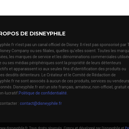
ROPOS DE DISNEYPHILE
phile.fr n'est pas un canal officiel de Disney. Il n'est pas sponsorisé par
Disney Company ou ses filiales, quelles qu'elles soient. Toutes les marq
ées, les marques de service et les dénominations commerciales utilisé
te ou ses médias périphériques sont la propriété de leurs détenteurs
tifs et apparaissent ici aux seules fins d'identification des produits ou
ces desdits détenteurs. Le Créateur et le Comité de Rédaction de
yphile.fr ne sont associés à aucun de ces produits, services ou vendeur
nnés. Disneyphile.fr est un site français, amateur, non-officiel, gratuit 
n-lucratif.
Politique de confidentialité.
contacter :
contact@disneyphile.fr
ww.disneyphile.fr. Tous droits réservés. Conçu et développé par Disneyphile et
Pe