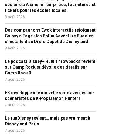
scolaire à Anaheim : surprises, fournitures et
tickets pour les écoles locales
8 août 2026
Des compagnons Ewok interactifs rejoignent
Galaxy’s Edge : les Batuu Adventure Buddies
s’installent au Droid Depot de Disneyland
8 août 2026
Le podcast Disney+ Hulu Throwbacks revient
sur Camp Rock et dévoile des détails sur
Camp Rock 3
7 août 2026
FX développe une nouvelle série avec les co-
scénaristes de K-Pop Demon Hunters
7 août 2026
Le runDisney revient… mais pas vraiment à
Disneyland Paris
7 août 2026