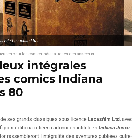
arvel / Lucasfilm Ltd.)
xueuses pour les comics Indiana Jones des années 80
eux intégrales
es comics Indiana
s 80
un de ses grands classiques sous licence
Lucasfilm Ltd.
avec
iques éditions reliées cartonnées intitulées
Indiana Jones :
tor rassembleront l’intégralité des aventures publiées outre-