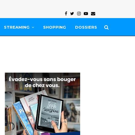
Facebook
Twitter
Instagram
Youtube
Email
STREAMING
SHOPPING
DOSSIERS