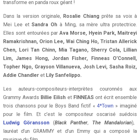
transforme en panda roux géant !
Dans la version originale,
Rosalie Chiang
prête sa voix à
Mei Lee et
Sandra Oh
à Ming, sa mère ultra protectrice.
Elles sont entourées par
Ava Morse, Hyein Park, Maitreyi
Ramakrishnan, Orion Lee, Wai Ching Ho, Tristan Allerick
Chen, Lori Tan Chinn, Mia Tagano, Sherry Cola, Lillian
Lim, James Hong, Jordan Fisher, Finneas O’Connell,
Topher Ngo, Grayson Villanueva, Josh Levi, Sasha Roiz,
Addie Chandler
et
Lily Sanfelippo.
Les auteurs-compositeurs-interprètes couronnés aux
Grammy Awards
Billie Eilish
et
FINNEAS
ont écrit ensemble
trois chansons pour le Boys Band fictif «
4*Town
» imaginé
pour le film. Et c’est le compositeur oscarisé suédois
Ludwig Göransson
(
Black Panther
,
The Mandalorian
),
lauréat d’un GRAMMY et d’un Emmy qui a composé la
musique du film.