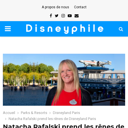
A propos de nous
Contact
Facebook
Twitter
Instagram
Youtube
Email
PRIMARY
MENU
Accueil
Parks & Resorts
Disneyland Paris
Natacha Rafalski prend les rênes de Disneyland Paris
Natacha Rafalski prend les rênes de