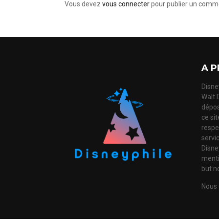
Vous devez
vous connecter
pour publier un comme
A P
Disney
Walt 
dépos
ce si
respec
servi
Disne
mentio
but no
Nous 