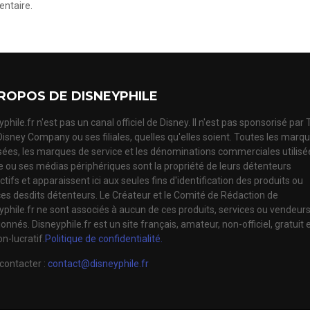
ntaire.
ROPOS DE DISNEYPHILE
phile.fr n'est pas un canal officiel de Disney. Il n'est pas sponsorisé par
Disney Company ou ses filiales, quelles qu'elles soient. Toutes les marq
ées, les marques de service et les dénominations commerciales utilisé
te ou ses médias périphériques sont la propriété de leurs détenteurs
tifs et apparaissent ici aux seules fins d'identification des produits ou
ces desdits détenteurs. Le Créateur et le Comité de Rédaction de
yphile.fr ne sont associés à aucun de ces produits, services ou vendeur
nnés. Disneyphile.fr est un site français, amateur, non-officiel, gratuit 
n-lucratif.
Politique de confidentialité.
contacter :
contact@disneyphile.fr