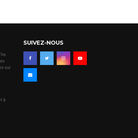
SUIVEZ-NOUS
 The
ues
es sur
s
et à