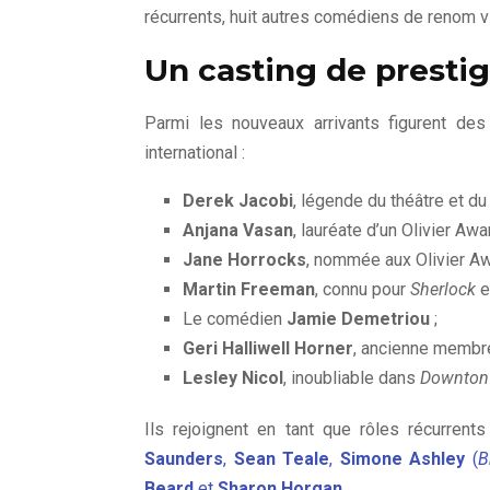
récurrents, huit autres comédiens de renom v
Un casting de prestig
Parmi les nouveaux arrivants figurent des
international :
Derek Jacobi
, légende du théâtre et du
Anjana Vasan
, lauréate d’un Olivier Awar
Jane Horrocks
, nommée aux Olivier Aw
Martin Freeman
, connu pour
Sherlock
et
Le comédien
Jamie Demetriou
;
Geri Halliwell Horner
, ancienne membre
Lesley Nicol
, inoubliable dans
Downton
Ils rejoignent en tant que rôles récurre
Saunders
,
Sean Teale
,
Simone Ashley
(
B
Beard
et
Sharon Horgan
.