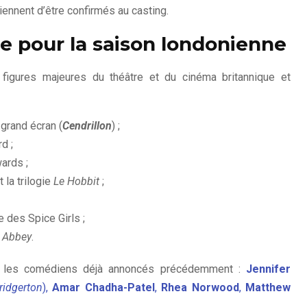
iennent d’être confirmés au casting.
e pour la saison londonienne
 figures majeures du théâtre et du cinéma britannique et
 grand écran (
Cendrillon
) ;
d ;
ards ;
 la trilogie
Le Hobbit
;
 des Spice Girls ;
 Abbey
.
nts les comédiens déjà annoncés précédemment :
Jennifer
ridgerton
),
Amar Chadha-Patel
,
Rhea Norwood
,
Matthew