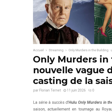
Accueil
Streaming
Only Murders in the Building : 
Only Murders in 
nouvelle vague de
casting de la sai
par
Florian Ternet
11 juin 2026
0
La série à succès d’
Hulu
Only Murders in th
saison, actuellement en tournage au Roya