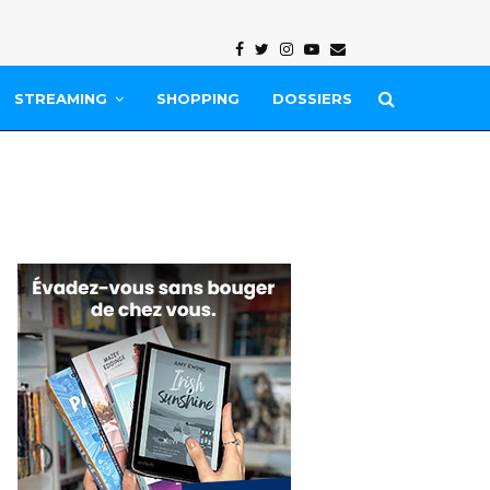
Facebook
Twitter
Instagram
Youtube
Email
STREAMING
SHOPPING
DOSSIERS