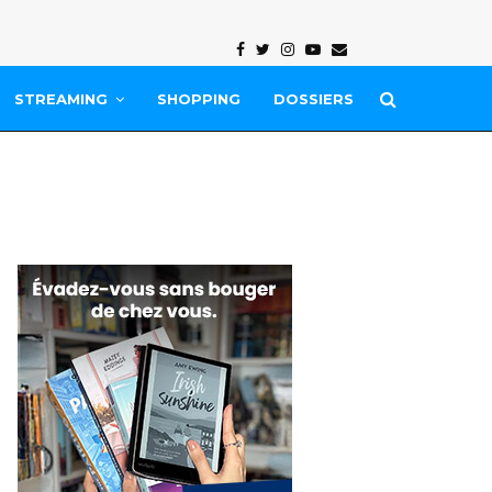
Facebook
Twitter
Instagram
Youtube
Email
STREAMING
SHOPPING
DOSSIERS