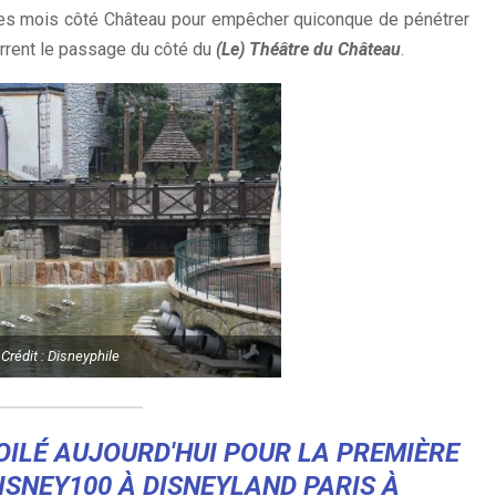
des mois côté Château pour empêcher quiconque de pénétrer
rrent le passage du côté du
(Le) Théâtre du Château
.
Crédit : Disneyphile
OILÉ AUJOURD'HUI POUR LA PREMIÈRE
ISNEY100
À DISNEYLAND PARIS À