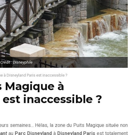
Crédit : Disneyphile
e à Disneyland Paris est inaccessible ?
s Magique à
 est inaccessible ?
ieurs semaines… Hélas, la zone du Puits Magique située non
mant
au
Parc Disneyland
à
Disneyland Paris
est totalement