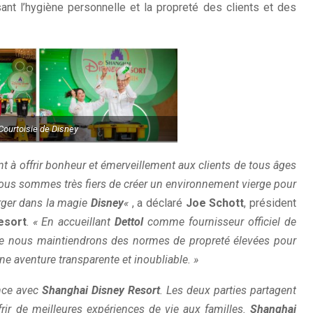
ant l’hygiène personnelle et la propreté des clients et des
Courtoisie de Disney
t à offrir bonheur et émerveillement aux clients de tous âges
nous sommes très fiers de créer un environnement vierge pour
erger dans la magie
Disney
«
, a déclaré
Joe Schott
, président
esort
.
« En accueillant
Dettol
comme fournisseur officiel de
que nous maintiendrons des normes de propreté élevées pour
ne aventure transparente et inoubliable. »
ance avec
Shanghai Disney Resort
. Les deux parties partagent
rir de meilleures expériences de vie aux familles.
Shanghai