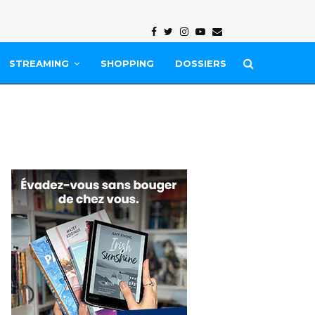
Facebook
Twitter
Instagram
Youtube
Email
STREAMING
SHOPPING
DOSSIERS