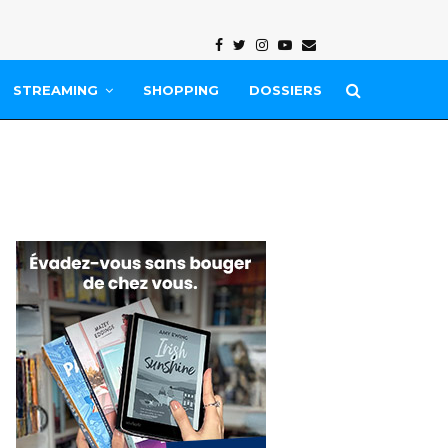
Facebook
Twitter
Instagram
Youtube
Email
STREAMING
SHOPPING
DOSSIERS