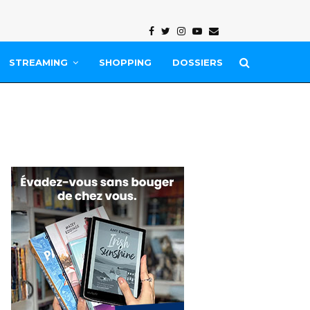
Facebook
Twitter
Instagram
Youtube
Email
STREAMING
SHOPPING
DOSSIERS