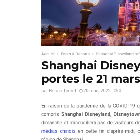
Accueil
Parks & Resorts
Shanghai Disneyland ref
Shanghai Disney
portes le 21 mar
par
Florian Ternet
20 mars 2022
0
En raison de la pandémie de la COVID-19 qu
compris
Shanghai Disneyland
,
Disneytow
dimanche et n’accueillera pas de visiteurs d
médias chinois
en cette fin d’après-midi, 
région de Shanghai.