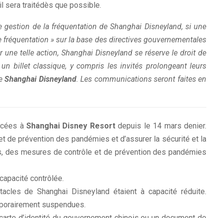
l sera traitédès que possible.
 gestion de la fréquentation de Shanghai Disneyland, si une
te fréquentation » sur la base des directives gouvernementales
r une telle action, Shanghai Disneyland se réserve le droit de
un billet classique, y compris les invités prolongeant leurs
e
Shanghai Disneyland
. Les communications seront faites en
orcées à
Shanghai Disney Resort
depuis le 14 mars denier.
et de prévention des pandémies et d’assurer la sécurité et la
s, des mesures de contrôle et de prévention des pandémies
capacité contrôlée.
tacles de Shanghai Disneyland étaient à capacité réduite.
mporairement suspendues.
 carte d’identité du gouvernement chinois ou un document de