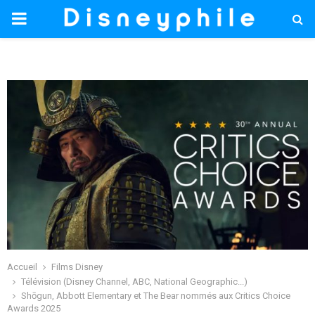
PRIMARY
MENU
Accueil
Films Disney
Télévision (Disney Channel, ABC, National Geographic...)
Shōgun, Abbott Elementary et The Bear nommés aux Critics Choice
Awards 2025