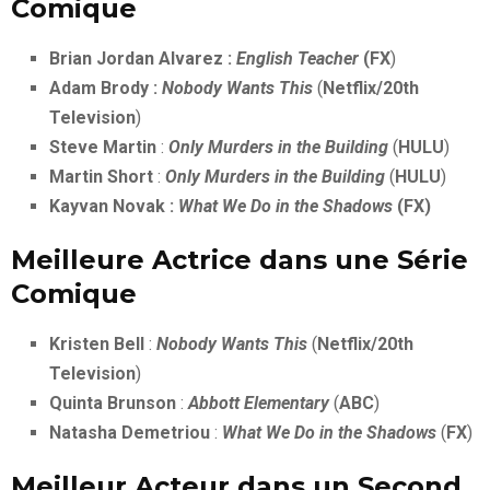
Comique
Brian Jordan Alvarez :
English Teacher
(FX
)
Adam Brody :
Nobody Wants This
(
Netflix/20th
Television
)
Steve Martin
:
Only Murders in the Building
(
HULU
)
Martin Short
:
Only Murders in the Building
(
HULU
)
Kayvan Novak :
What We Do in the Shadows
(FX)
Meilleure Actrice dans une Série
Comique
Kristen Bell
:
Nobody Wants This
(
Netflix/20th
Television
)
Quinta Brunson
:
Abbott Elementary
(
ABC
)
Natasha Demetriou
:
What We Do in the Shadows
(
FX
)
Meilleur Acteur dans un Second