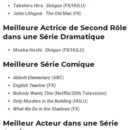
Takehiro Hira
:
Shōgun
(
FX/HULU
)
John Lithgow
:
The Old Man
(
FX
)
Meilleure Actrice de Second Rôle
dans une Série Dramatique
Moeka Hoshi
:
Shōgun
(
FX/HULU
)
Meilleure Série Comique
Abbott Elementary
(
ABC
)
English Teacher
(FX)
Nobody Wants This
(
Netflix/20th Television
)
Only Murders in the Building
(
HULU
)
What We Do in the Shadows
(
FX
)
Meilleur Acteur dans une Série