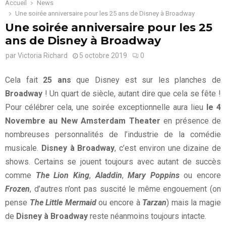
Accueil
News
Une soirée anniversaire pour les 25 ans de Disney à Broadway
Une soirée anniversaire pour les 25
ans de Disney à Broadway
par
Victoria Richard
5 octobre 2019
0
Cela fait
25 ans
que Disney est sur les planches de
Broadway
! Un quart de siècle, autant dire que cela se fête !
Pour célébrer cela, une soirée exceptionnelle aura lieu
le 4
Novembre au New Amsterdam Theater
en présence de
nombreuses personnalités de l’industrie de la comédie
musicale.
Disney à Broadway
, c’est environ une dizaine de
shows. Certains se jouent toujours avec autant de succès
comme
The Lion King
,
Aladdin
,
Mary Poppins
ou encore
Frozen
, d’autres n’ont pas suscité le même engouement (on
pense
The Little Mermaid
ou encore à
Tarzan
) mais la magie
de
Disney à Broadway
reste néanmoins toujours intacte.