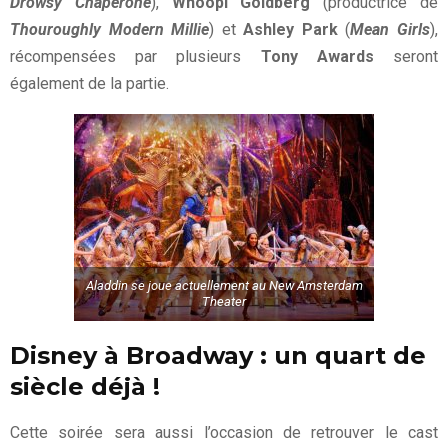
Drowsy Chaperone
),
Whoopi Goldberg
(productrice de
Thouroughly Modern Millie
) et
Ashley Park
(
Mean Girls
),
récompensées par plusieurs
Tony Awards
seront
également de la partie.
Aladdin se joue actuellement au New Amsterdam
Theater
Disney à Broadway : un quart de
siècle déjà !
Cette soirée sera aussi l’occasion de retrouver le cast