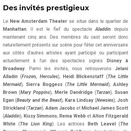
Des invités prestigieux
Le
New Amsterdam Theater
se situe dans le quartier de
Manhattan
. Il est le fief du spectacle
Aladdin
depuis
maintenant cinq ans. Des membres du cast seront donc
naturellement présents sur scène pour fêter cet anniversaire
aux côtés d’autres artistes ayant participé ou participant
actuellement à l’un des spectacles signés
Disney à
Broadway
. Parmi les invités, nous retrouverons
Jelani
Alladin
(
Frozen, Hercules
),
Heidi Blickenstaff
(
The Little
Mermaid
),
Sierra Boggess
(
The Little Mermaid
),
Ashley
Brown
(
Mary Poppins
),
Merle Dandridge
(
Tarzan
),
Susan
Egan
(
Beauty and the Beast
),
Kara Lindsay
(
Newsies
),
Josh
Strickland
(
Tarzan
).
Adam Jacobs
et
Michael James Scott
(
Aladdin
),
Kissy Simmons
,
Rema Webb
et
Alton Fitzgerald
White
(
The Lion King
). Les actrices
Beth Leavel
(
The