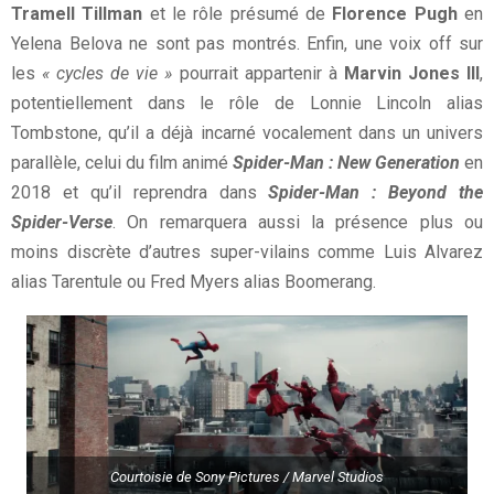
Tramell Tillman
et le rôle présumé de
Florence Pugh
en
Yelena Belova ne sont pas montrés. Enfin, une voix off sur
les
« cycles de vie »
pourrait appartenir à
Marvin Jones III
,
potentiellement dans le rôle de Lonnie Lincoln alias
Tombstone, qu’il a déjà incarné vocalement dans un univers
parallèle, celui du film animé
Spider-Man : New Generation
en
2018 et qu’il reprendra dans
Spider-Man : Beyond the
Spider-Verse
. On remarquera aussi la présence plus ou
moins discrète d’autres super-vilains comme Luis Alvarez
alias Tarentule ou Fred Myers alias Boomerang.
Courtoisie de Sony Pictures / Marvel Studios