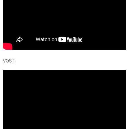
VOST
: