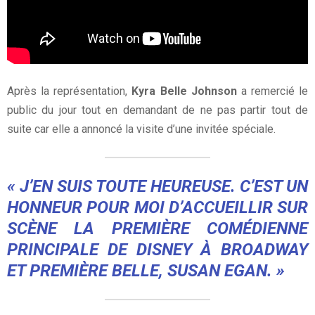
Après la représentation,
Kyra Belle Johnson
a remercié le
public du jour tout en demandant de ne pas partir tout de
suite car elle a annoncé la visite d’une invitée spéciale.
« J’EN SUIS TOUTE HEUREUSE. C’EST UN
HONNEUR POUR MOI D’ACCUEILLIR SUR
SCÈNE LA PREMIÈRE COMÉDIENNE
PRINCIPALE DE
DISNEY
À BROADWAY
ET PREMIÈRE BELLE,
SUSAN EGAN
. »