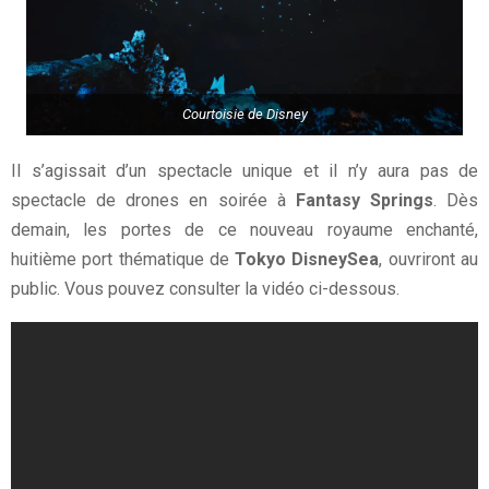
Courtoisie de Disney
Il s’agissait d’un spectacle unique et il n’y aura pas de
spectacle de drones en soirée à
Fantasy Springs
. Dès
demain, les portes de ce nouveau royaume enchanté,
huitième port thématique de
Tokyo DisneySea
, ouvriront au
public. Vous pouvez consulter la vidéo ci-dessous.