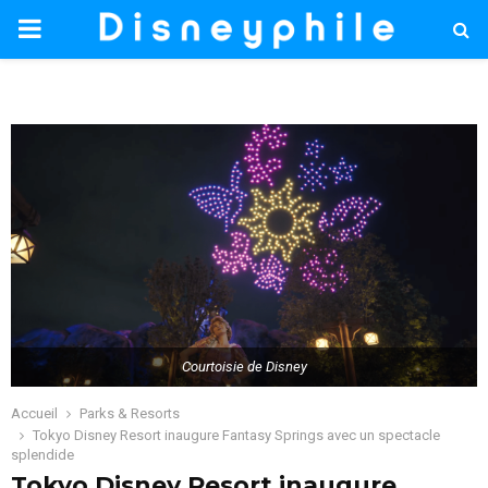
PRIMARY
MENU
Courtoisie de Disney
Accueil
Parks & Resorts
Tokyo Disney Resort inaugure Fantasy Springs avec un spectacle
splendide
Tokyo Disney Resort inaugure